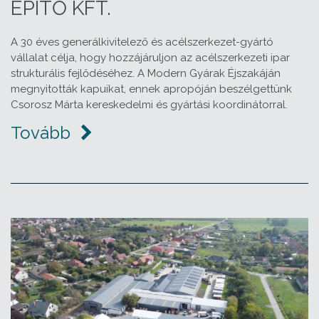
ÉPÍTŐ KFT.
A 30 éves generálkivitelező és acélszerkezet-gyártó
vállalat célja, hogy hozzájáruljon az acélszerkezeti ipar
strukturális fejlődéséhez. A Modern Gyárak Éjszakáján
megnyitották kapuikat, ennek apropóján beszélgettünk
Csorosz Márta kereskedelmi és gyártási koordinátorral.
Tovább