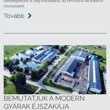
beszélgettünk a cég indulásáról, az innováció és tradíció
ötvözéséről.
Tovább
BEMUTATJUK A MODERN
GYÁRAK ÉJSZAKÁJA