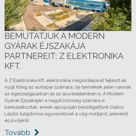
BEMUTATJUK A MODERN
GYÁRAK ÉJSZAKÁJA
PARTNEREIT: Z ELEKTRONIKA
KFT.
A Z Elektronika Kft. elektronikai megoldásokat fejleszt és
nyújt főleg az autóipar számára, de termékeik jelen vannak
az egészségiparban és az áruvédelemben is. A Modern
Gyárak Éjszakáján a nagyközönség számára is
bemutatkoztak, ennek apropóján beszélgettünk Dallos
László tulajdonos-ügyvezetővel a cég múltjáról, jelenéről
és jövőjéről.
Tovább