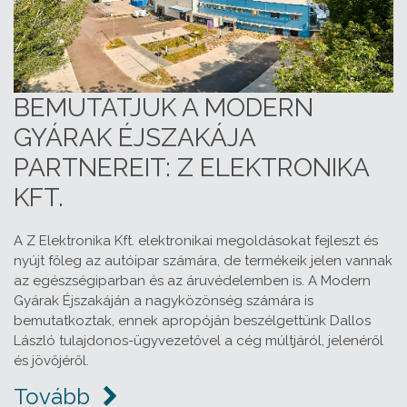
BEMUTATJUK A MODERN
GYÁRAK ÉJSZAKÁJA
PARTNEREIT: Z ELEKTRONIKA
KFT.
A Z Elektronika Kft. elektronikai megoldásokat fejleszt és
nyújt főleg az autóipar számára, de termékeik jelen vannak
az egészségiparban és az áruvédelemben is. A Modern
Gyárak Éjszakáján a nagyközönség számára is
bemutatkoztak, ennek apropóján beszélgettünk Dallos
László tulajdonos-ügyvezetővel a cég múltjáról, jelenéről
és jövőjéről.
Tovább