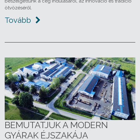
beszélgettünk a cég indulásáról, az innováció és tradíció
ötvözéséről.
Tovább
BEMUTATJUK A MODERN
GYÁRAK ÉJSZAKÁJA