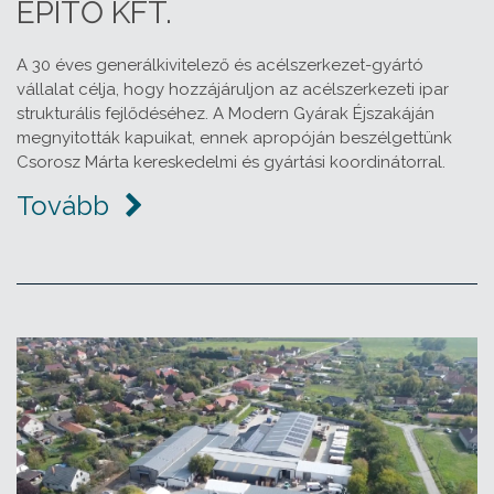
ÉPÍTŐ KFT.
A 30 éves generálkivitelező és acélszerkezet-gyártó
vállalat célja, hogy hozzájáruljon az acélszerkezeti ipar
strukturális fejlődéséhez. A Modern Gyárak Éjszakáján
megnyitották kapuikat, ennek apropóján beszélgettünk
Csorosz Márta kereskedelmi és gyártási koordinátorral.
Tovább