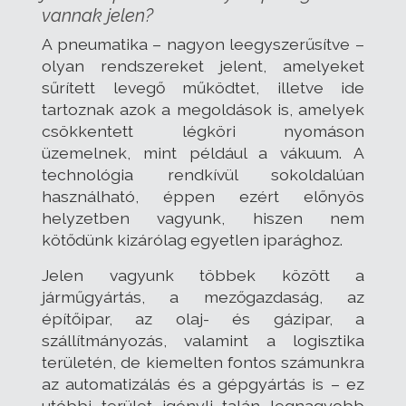
vannak jelen?
A pneumatika – nagyon leegyszerűsítve –
olyan rendszereket jelent, amelyeket
sűrített levegő működtet, illetve ide
tartoznak azok a megoldások is, amelyek
csökkentett légköri nyomáson
üzemelnek, mint például a vákuum. A
technológia rendkívül sokoldalúan
használható, éppen ezért előnyös
helyzetben vagyunk, hiszen nem
kötődünk kizárólag egyetlen iparághoz.
Jelen vagyunk többek között a
járműgyártás, a mezőgazdaság, az
építőipar, az olaj- és gázipar, a
szállítmányozás, valamint a logisztika
területén, de kiemelten fontos számunkra
az automatizálás és a gépgyártás is – ez
utóbbi terület igényli talán legnagyobb