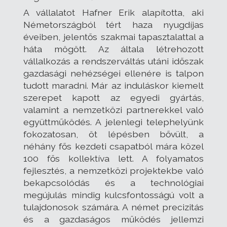
A vállalatot Hafner Erik alapította, aki
Németországból tért haza nyugdíjas
éveiben, jelentős szakmai tapasztalattal a
háta mögött. Az általa létrehozott
vállalkozás a rendszerváltás utáni időszak
gazdasági nehézségei ellenére is talpon
tudott maradni. Már az induláskor kiemelt
szerepet kapott az egyedi gyártás,
valamint a nemzetközi partnerekkel való
együttműködés. A jelenlegi telephelyünk
fokozatosan, öt lépésben bővült, a
néhány fős kezdeti csapatból mára közel
100 fős kollektíva lett. A folyamatos
fejlesztés, a nemzetközi projektekbe való
bekapcsolódás és a technológiai
megújulás mindig kulcsfontosságú volt a
tulajdonosok számára. A német precizitás
és a gazdaságos működés jellemzi