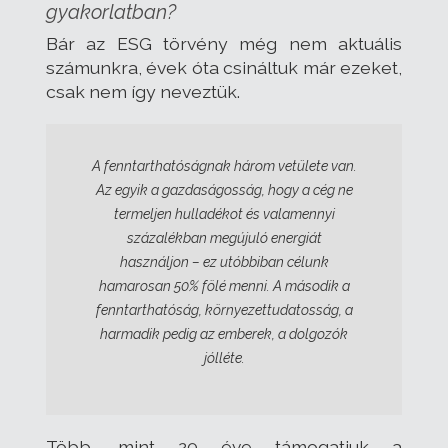
gyakorlatban?
Bár az ESG törvény még nem aktuális
számunkra, évek óta csináltuk már ezeket,
csak nem így neveztük.
A fenntarthatóságnak három vetülete van.
Az egyik a gazdaságosság, hogy a cég ne
termeljen hulladékot és valamennyi
százalékban megújuló energiát
használjon – ez utóbbiban célunk
hamarosan 50% fölé menni. A második a
fenntarthatóság, környezettudatosság, a
harmadik pedig az emberek, a dolgozók
jólléte.
Több, mint 20 éve támogatjuk a