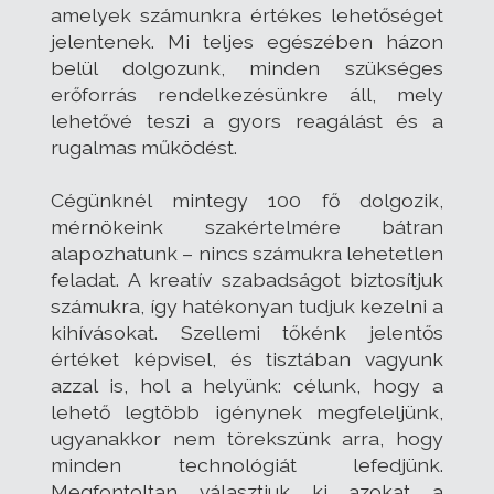
amelyek számunkra értékes lehetőséget
jelentenek. Mi teljes egészében házon
belül dolgozunk, minden szükséges
erőforrás rendelkezésünkre áll, mely
lehetővé teszi a gyors reagálást és a
rugalmas működést.
Cégünknél mintegy 100 fő dolgozik,
mérnökeink szakértelmére bátran
alapozhatunk – nincs számukra lehetetlen
feladat. A kreatív szabadságot biztosítjuk
számukra, így hatékonyan tudjuk kezelni a
kihívásokat. Szellemi tőkénk jelentős
értéket képvisel, és tisztában vagyunk
azzal is, hol a helyünk: célunk, hogy a
lehető legtöbb igénynek megfeleljünk,
ugyanakkor nem törekszünk arra, hogy
minden technológiát lefedjünk.
Megfontoltan választjuk ki azokat a