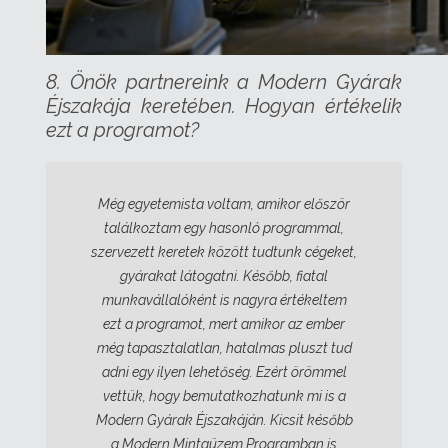
8. Önök partnereink a Modern Gyárak
Éjszakája keretében. Hogyan értékelik
ezt a programot?
Még egyetemista voltam, amikor először
találkoztam egy hasonló programmal,
szervezett keretek között tudtunk cégeket,
gyárakat látogatni. Később, fiatal
munkavállalóként is nagyra értékeltem
ezt a programot, mert amikor az ember
még tapasztalatlan, hatalmas pluszt tud
adni egy ilyen lehetőség. Ezért örömmel
vettük, hogy bemutatkozhatunk mi is a
Modern Gyárak Éjszakáján. Kicsit később
a Modern Mintaüzem Programban is