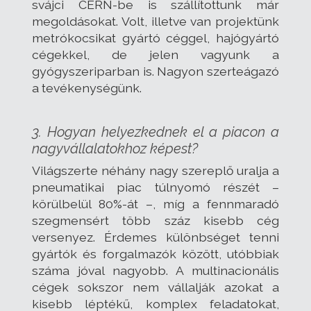
svájci CERN-be is szállítottunk már
megoldásokat. Volt, illetve van projektünk
metrókocsikat gyártó céggel, hajógyártó
cégekkel, de jelen vagyunk a
gyógyszeriparban is. Nagyon szerteágazó
a tevékenységünk.
3. Hogyan helyezkednek el a piacon a
nagyvállalatokhoz képest?
Világszerte néhány nagy szereplő uralja a
pneumatikai piac túlnyomó részét –
körülbelül 80%-át –, míg a fennmaradó
szegmensért több száz kisebb cég
versenyez. Érdemes különbséget tenni
gyártók és forgalmazók között, utóbbiak
száma jóval nagyobb. A multinacionális
cégek sokszor nem vállalják azokat a
kisebb léptékű, komplex feladatokat,