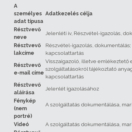
A
személyes
Adatkezelés célja
adat típusa
Résztvevő
Jelenléti ív, Részvétel-igazolás, d
neve
Résztvevő
Részvétel-igazolás, dokumentálás;
lakcíme
kapcsolattartás
Visszaigazoló, illetve emlékeztető 
Résztvevő
szolgáltatásokról tájékoztató anya
e-mail címe
kapcsolattartás
Résztvevő
Jelenlét igazolásához
aláírása
Fénykép
A szolgáltatás dokumentálása, mar
(nem
portré)
Videó
A szolgáltatás dokumentálása, mar