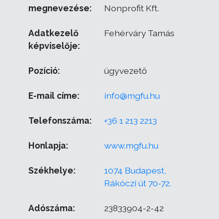
megnevezése:
Nonprofit Kft.
Adatkezelő
Fehérváry Tamás
képviselője:
Pozíció:
ügyvezető
E-mail címe:
info@mgfu.hu
Telefonszáma:
+36 1 213 2213
Honlapja:
www.mgfu.hu
Székhelye:
1074 Budapest,
Rákóczi út 70-72.
Adószáma:
23833904-2-42