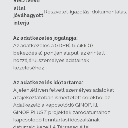
Résztvevő
által
Részvétel-igazolás, dokumentálás,
jóváhagyott
interjú
Az adatkezelés jogalapja:
Az adatkezelés a GDPR) 6. cikk (1)
bekezdés a) pontján alapul, az érintett
hozzájárul személyes adatainak
kezeléséhez
Az adatkezelés időtartama:
A jelenléti íven felvett személyes adatokat
a tájékoztatóban ismertetett célokból az
Adatkezelő a kapcsolódó GINOP, ill.
GINOP PLUSZ projektek záródátumához
kapcsolódó fenntartási időszakának
dátumáig kezeli. A Társaság által