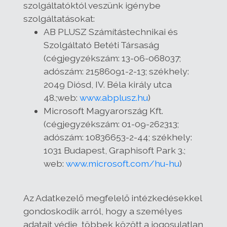
szolgáltatóktól veszünk igénybe
szolgáltatásokat:
AB PLUSZ Számítástechnikai és
Szolgáltató Betéti Társaság
(cégjegyzékszám: 13-06-068037;
adószám: 21586091-2-13; székhely:
2049 Diósd, IV. Béla király utca
48.;web:
www.abplusz.hu
)
Microsoft Magyarország Kft.
(cégjegyzékszám: 01-09-262313;
adószám: 10836653-2-44; székhely:
1031 Budapest, Graphisoft Park 3.;
web:
www.microsoft.com/hu-hu
)
Az Adatkezelő megfelelő intézkedésekkel
gondoskodik arról, hogy a személyes
adatait védje, többek között a jogosulatlan