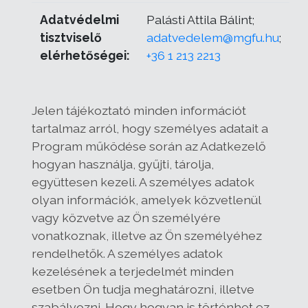
Adatvédelmi
Palásti Attila Bálint;
tisztviselő
adatvedelem@mgfu.hu
;
elérhetőségei:
+36 1 213 2213
Jelen tájékoztató minden információt
tartalmaz arról, hogy személyes adatait a
Program működése során az Adatkezelő
hogyan használja, gyűjti, tárolja,
együttesen kezeli. A személyes adatok
olyan információk, amelyek közvetlenül
vagy közvetve az Ön személyére
vonatkoznak, illetve az Ön személyéhez
rendelhetők. A személyes adatok
kezelésének a terjedelmét minden
esetben Ön tudja meghatározni, illetve
szabályozni. Hogy hogyan is történhet ez,