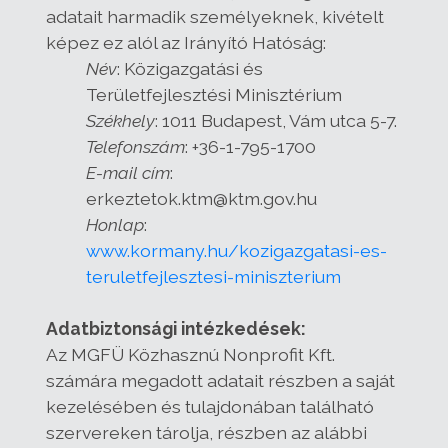
adatait harmadik személyeknek, kivételt
képez ez alól az Irányító Hatóság:
Név
: Közigazgatási és
Területfejlesztési Minisztérium
Székhely
: 1011 Budapest, Vám utca 5-7.
Telefonszám
: +36-1-795-1700
E-mail cím
:
erkeztetok.ktm@ktm.gov.hu
Honlap
:
www.kormany.hu/kozigazgatasi-es-
teruletfejlesztesi-miniszterium
Adatbiztonsági intézkedések:
Az MGFÜ Közhasznú Nonprofit Kft.
számára megadott adatait részben a saját
kezelésében és tulajdonában található
szervereken tárolja, részben az alábbi