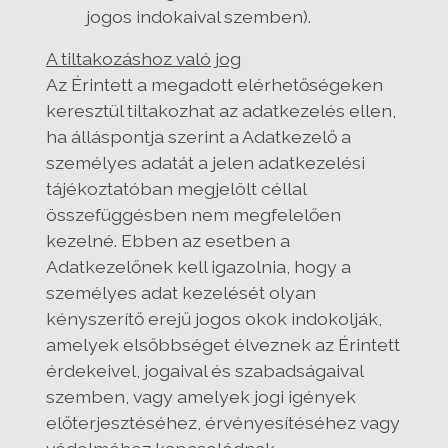
jogos indokaival szemben).
A tiltakozáshoz való jog
Az Érintett a megadott elérhetőségeken
keresztül tiltakozhat az adatkezelés ellen,
ha álláspontja szerint a Adatkezelő a
személyes adatát a jelen adatkezelési
tájékoztatóban megjelölt céllal
összefüggésben nem megfelelően
kezelné. Ebben az esetben a
Adatkezelőnek kell igazolnia, hogy a
személyes adat kezelését olyan
kényszerítő erejű jogos okok indokolják,
amelyek elsőbbséget élveznek az Érintett
érdekeivel, jogaival és szabadságaival
szemben, vagy amelyek jogi igények
előterjesztéséhez, érvényesítéséhez vagy