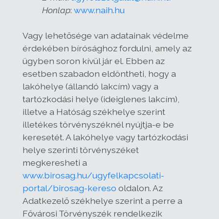
Honlap
:
www.naih.hu
Vagy lehetősége van adatainak védelme
érdekében bírósághoz fordulni, amely az
ügyben soron kívül jár el. Ebben az
esetben szabadon eldöntheti, hogy a
lakóhelye (állandó lakcím) vagy a
tartózkodási helye (ideiglenes lakcím),
illetve a Hatóság székhelye szerint
illetékes törvényszéknél nyújtja-e be
keresetét. A lakóhelye vagy tartózkodási
helye szerinti törvényszéket
megkeresheti a
www.birosag.hu/ugyfelkapcsolati-
portal/birosag-kereso
oldalon. Az
Adatkezelő székhelye szerint a perre a
Fővárosi Törvényszék rendelkezik