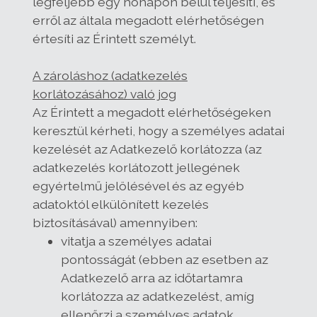
legfeljebb egy hónapon belül teljesíti, és
erről az általa megadott elérhetőségen
értesíti az Érintett személyt.
A zároláshoz (adatkezelés
korlátozásához) való jog
Az Érintett a megadott elérhetőségeken
keresztül kérheti, hogy a személyes adatai
kezelését az Adatkezelő korlátozza (az
adatkezelés korlátozott jellegének
egyértelmű jelölésével és az egyéb
adatoktól elkülönített kezelés
biztosításával) amennyiben:
vitatja a személyes adatai
pontosságát (ebben az esetben az
Adatkezelő arra az időtartamra
korlátozza az adatkezelést, amíg
ellenőrzi a személyes adatok