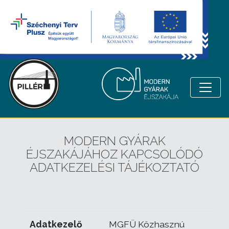
MODERN GYÁRAK
ÉJSZAKÁJÁHOZ KAPCSOLÓDÓ
ADATKEZELÉSI TÁJÉKOZTATÓ
Adatkezelő
MGFÜ Közhasznú