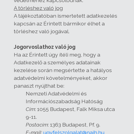
védelméhez kapcsolódnak.
A törléshez való jog
A tájékoztatóban ismertetett adatkezelés
kapcsán az Érintett bármikor élhet a
törléshez való jogával.
Jogorvoslathoz való jog
Ha az Érintett úgy ítéli meg, hogy a
Adatkezelő a személyes adatainak
kezelése során megsértette a hatályos
adatvédelmi követelményeket, akkor
panaszt nyújthat be:
Nemzeti Adatvédelmi és
Információszabadság Hatóság
Cím
: 1055 Budapest, Falk Miksa utca
9-11.
Postacím
: 1363 Budapest, Pf. 9.
E-mail
:
ugyfelszolgalat@naih.hu