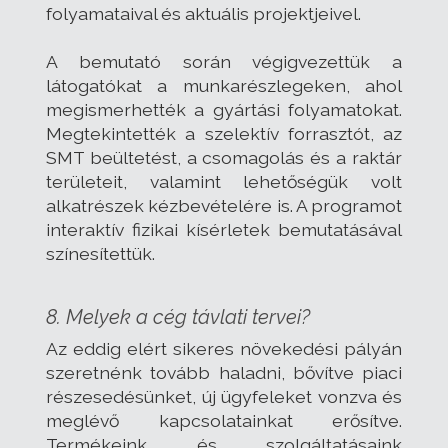
folyamataival és aktuális projektjeivel.
A bemutató során végigvezettük a
látogatókat a munkarészlegeken, ahol
megismerhették a gyártási folyamatokat.
Megtekintették a szelektív forrasztót, az
SMT beültetést, a csomagolás és a raktár
területeit, valamint lehetőségük volt
alkatrészek kézbevételére is. A programot
interaktív fizikai kísérletek bemutatásával
színesítettük.
8. Melyek a cég távlati tervei?
Az eddig elért sikeres növekedési pályán
szeretnénk tovább haladni, bővítve piaci
részesedésünket, új ügyfeleket vonzva és
meglévő kapcsolatainkat erősítve.
Termékeink és szolgáltatásaink