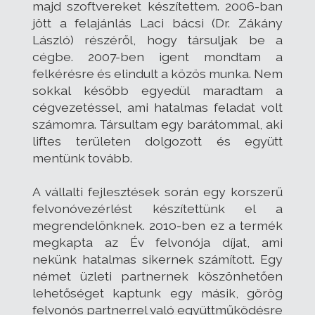
majd szoftvereket készítettem. 2006-ban
jött a felajánlás Laci bácsi (Dr. Zákány
László) részéről, hogy társuljak be a
cégbe. 2007-ben igent mondtam a
felkérésre és elindult a közös munka. Nem
sokkal később egyedül maradtam a
cégvezetéssel, ami hatalmas feladat volt
számomra. Társultam egy barátommal, aki
liftes területen dolgozott és együtt
mentünk tovább.
A vállalti fejlesztések során egy korszerű
felvonóvezérlést készítettünk el a
megrendelőnknek. 2010-ben ez a termék
megkapta az Év felvonója díjat, ami
nekünk hatalmas sikernek számított. Egy
német üzleti partnernek köszönhetően
lehetőséget kaptunk egy másik, görög
felvonós partnerrel való együttműködésre