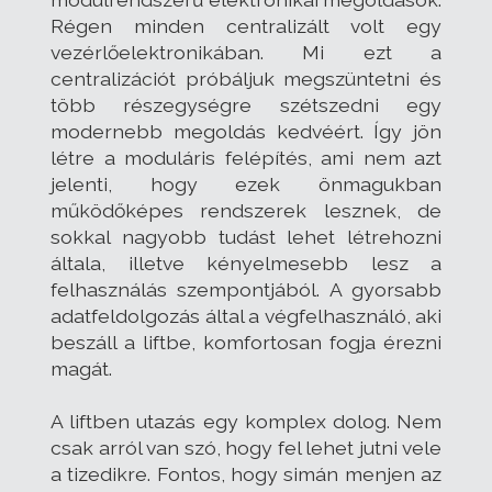
Régen minden centralizált volt egy
vezérlőelektronikában. Mi ezt a
centralizációt próbáljuk megszüntetni és
több részegységre szétszedni egy
modernebb megoldás kedvéért. Így jön
létre a moduláris felépítés, ami nem azt
jelenti, hogy ezek önmagukban
működőképes rendszerek lesznek, de
sokkal nagyobb tudást lehet létrehozni
általa, illetve kényelmesebb lesz a
felhasználás szempontjából. A gyorsabb
adatfeldolgozás által a végfelhasználó, aki
beszáll a liftbe, komfortosan fogja érezni
magát.
A liftben utazás egy komplex dolog. Nem
csak arról van szó, hogy fel lehet jutni vele
a tizedikre. Fontos, hogy simán menjen az