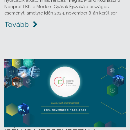
nyolcadik alkalommal rendezi meg az MGFÜ Közhasznú
Nonprofit Kft. a Modern Gyárak Éjszakája országos
eseményt, amelyre idén 2024. november 8-án kerül sor.
Tovább