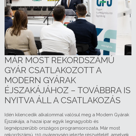
MÁR MOST REKORDSZÁMÚ
GYÁR CSATLAKOZOTT A
MODERN GYÁRAK
ÉJSZAKÁJÁHOZ – TOVÁBBRA IS
NYITVA ÁLL A CSATLAKOZÁS
Idén kilencedik alkalommal valósul meg a Modern Gyárak
Éjszakája, a hazai ipar egyik legnagyobb és
legnépszerűbb országos programsorozata. Már most
rekordszámú, 110 gyáregység jelezte részvételét, amelyek