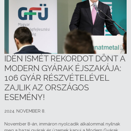
IDÉN ISMÉT REKORDOT DÖNT A
MODERN GYÁRAK ÉJSZAKÁJA:
106 GYÁR RÉSZVÉTELÉVEL
ZAJLIK AZ ORSZÁGOS
ESEMÉNY!
2024. NOVEMBER 8.
November 8-án, immáron nyolcadik alkalommal nyílnak
meg a hazai gyárak és üzemek kapui a Modern Gyárak