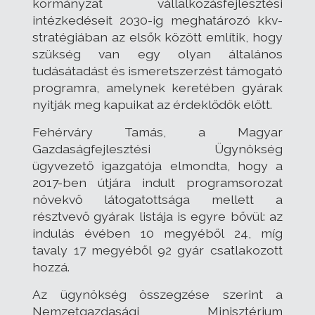
kormányzat vállalkozásfejlesztési
intézkedéseit 2030-ig meghatározó kkv-
stratégiában az elsők között említik, hogy
szükség van egy olyan általános
tudásátadást és ismeretszerzést támogató
programra, amelynek keretében gyárak
nyitják meg kapuikat az érdeklődők előtt.
Fehérváry Tamás, a Magyar
Gazdaságfejlesztési Ügynökség
ügyvezető igazgatója elmondta, hogy a
2017-ben útjára indult programsorozat
növekvő látogatottsága mellett a
résztvevő gyárak listája is egyre bővül: az
indulás évében 10 megyéből 24, míg
tavaly 17 megyéből 92 gyár csatlakozott
hozzá.
Az ügynökség összegzése szerint a
Nemzetgazdasági Minisztérium