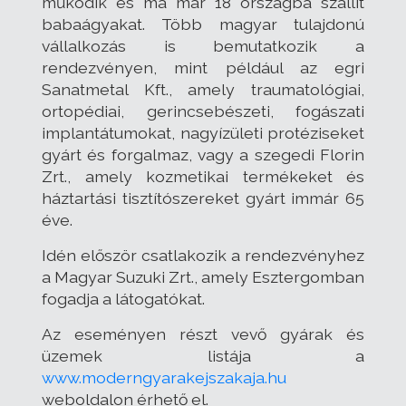
működik és ma már 18 országba szállít
babaágyakat. Több magyar tulajdonú
vállalkozás is bemutatkozik a
rendezvényen, mint például az egri
Sanatmetal Kft., amely traumatológiai,
ortopédiai, gerincsebészeti, fogászati
implantátumokat, nagyízületi protéziseket
gyárt és forgalmaz, vagy a szegedi Florin
Zrt., amely kozmetikai termékeket és
háztartási tisztítószereket gyárt immár 65
éve.
Idén először csatlakozik a rendezvényhez
a Magyar Suzuki Zrt., amely Esztergomban
fogadja a látogatókat.
Az eseményen részt vevő gyárak és
üzemek listája a
www.moderngyarakejszakaja.hu
weboldalon érhető el.