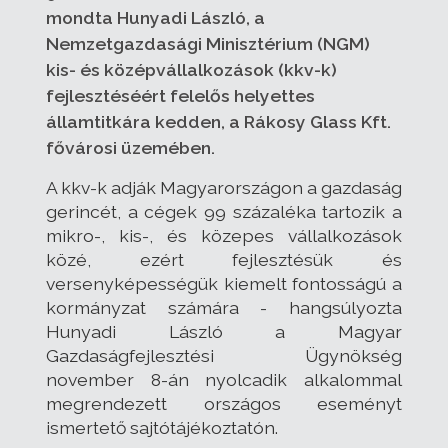
mondta Hunyadi László, a
Nemzetgazdasági Minisztérium (NGM)
kis- és középvállalkozások (kkv-k)
fejlesztéséért felelős helyettes
államtitkára kedden, a Rákosy Glass Kft.
fővárosi üzemében.
A kkv-k adják Magyarországon a gazdaság
gerincét, a cégek 99 százaléka tartozik a
mikro-, kis-, és közepes vállalkozások
közé, ezért fejlesztésük és
versenyképességük kiemelt fontosságú a
kormányzat számára - hangsúlyozta
Hunyadi László a Magyar
Gazdaságfejlesztési Ügynökség
november 8-án nyolcadik alkalommal
megrendezett országos eseményt
ismertető sajtótájékoztatón.