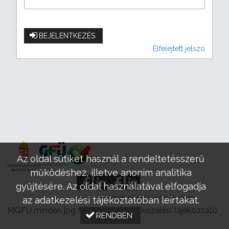
BEJELENTKEZÉS
Elfelejtett jelszó
Az oldal sütiket használ a rendeltetésszerű
működéshez, illetve anonim analitika
gyűjtésére. Az oldal használatával elfogadja
GFÜ
Modern Mintaüzem Program
az adatkezelési tájékoztatóban leírtakat.
MGFÜ minden jog fenntartva |
Adatkezelési tájékoztató
RENDBEN