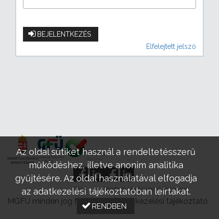
BEJELENTKEZÉS
Elfelejtett jelszó
Az oldal sütiket használ a rendeltetésszerű
működéshez, illetve anonim analitika
gyűjtésére. Az oldal használatával elfogadja
GFÜ
Modern Mintaüzem Program
az adatkezelési tájékoztatóban leírtakat.
MGFÜ minden jog fenntartva |
Adatkezelési tájékoztató
RENDBEN