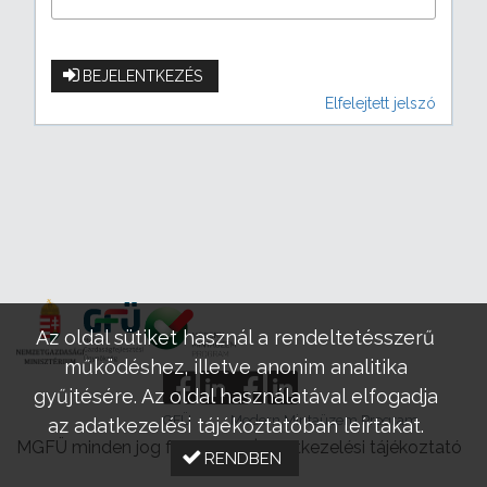
BEJELENTKEZÉS
Elfelejtett jelszó
Az oldal sütiket használ a rendeltetésszerű
működéshez, illetve anonim analitika
gyűjtésére. Az oldal használatával elfogadja
GFÜ
Modern Mintaüzem Program
az adatkezelési tájékoztatóban leírtakat.
MGFÜ minden jog fenntartva |
Adatkezelési tájékoztató
RENDBEN