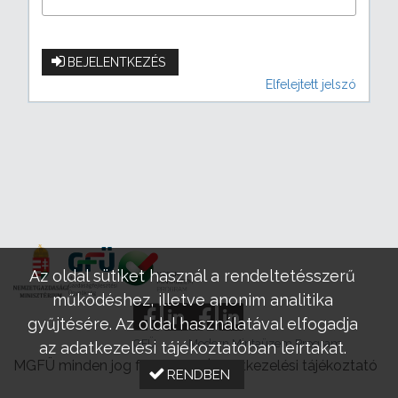
BEJELENTKEZÉS
Elfelejtett jelszó
Az oldal sütiket használ a rendeltetésszerű
működéshez, illetve anonim analitika
gyűjtésére. Az oldal használatával elfogadja
GFÜ
Modern Mintaüzem Program
az adatkezelési tájékoztatóban leírtakat.
MGFÜ minden jog fenntartva |
Adatkezelési tájékoztató
RENDBEN