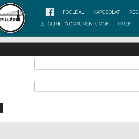
FŐOLDAL
KAPCSOLAT
REG
LETÖLTHETŐ DOKUMENTUMOK
HÍREK