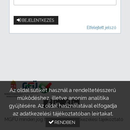
BEJELENTKEZÉS
Elfelejtett jelszó
Az oldal sütiket használ a rendeltetésszerű
működéshez, illetve anonim analitika
gyűjtésére. Az oldal használatával elfogadja
GFÜ
Modern Mintaüzem Program
az adatkezelési tájékoztatóban leírtakat.
MGFÜ minden jog fenntartva |
Adatkezelési tájékoztató
RENDBEN