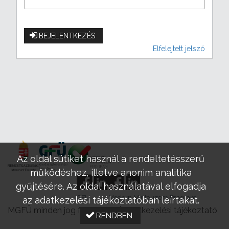
BEJELENTKEZÉS
Elfelejtett jelszó
Az oldal sütiket használ a rendeltetésszerű
működéshez, illetve anonim analitika
gyűjtésére. Az oldal használatával elfogadja
GFÜ
Modern Mintaüzem Program
az adatkezelési tájékoztatóban leírtakat.
MGFÜ minden jog fenntartva |
Adatkezelési tájékoztató
RENDBEN