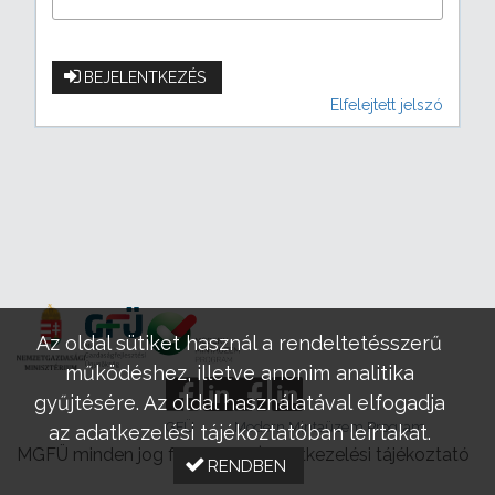
BEJELENTKEZÉS
Elfelejtett jelszó
Az oldal sütiket használ a rendeltetésszerű
működéshez, illetve anonim analitika
gyűjtésére. Az oldal használatával elfogadja
GFÜ
Modern Mintaüzem Program
az adatkezelési tájékoztatóban leírtakat.
MGFÜ minden jog fenntartva |
Adatkezelési tájékoztató
RENDBEN