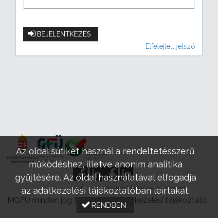
BEJELENTKEZÉS
Elfelejtett jelszó
Az oldal sütiket használ a rendeltetésszerű
működéshez, illetve anonim analitika
gyűjtésére. Az oldal használatával elfogadja
GFÜ
Modern Mintaüzem Program
az adatkezelési tájékoztatóban leírtakat.
MGFÜ minden jog fenntartva |
Adatkezelési tájékoztató
RENDBEN