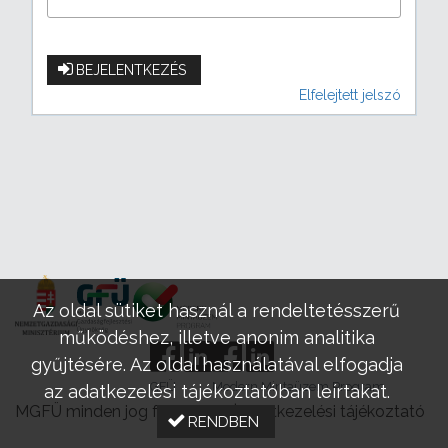
BEJELENTKEZÉS
Elfelejtett jelszó
Az oldal sütiket használ a rendeltetésszerű
működéshez, illetve anonim analitika
gyűjtésére. Az oldal használatával elfogadja
GFÜ
Modern Mintaüzem Program
az adatkezelési tájékoztatóban leírtakat.
MGFÜ minden jog fenntartva |
Adatkezelési tájékoztató
RENDBEN