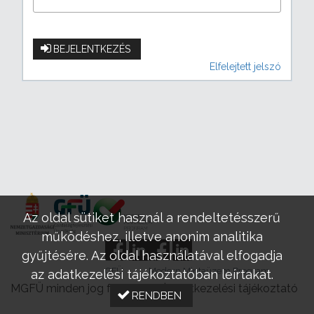
BEJELENTKEZÉS
Elfelejtett jelszó
Az oldal sütiket használ a rendeltetésszerű
működéshez, illetve anonim analitika
gyűjtésére. Az oldal használatával elfogadja
GFÜ
Modern Mintaüzem Program
az adatkezelési tájékoztatóban leírtakat.
MGFÜ minden jog fenntartva |
Adatkezelési tájékoztató
RENDBEN