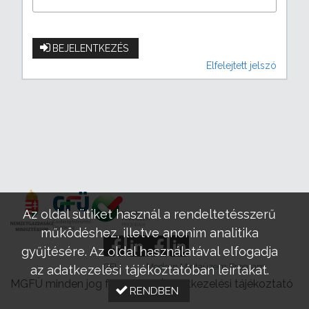
BEJELENTKEZÉS
Elfelejtett jelszó
Az oldal sütiket használ a rendeltetésszerű
működéshez, illetve anonim analitika
gyűjtésére. Az oldal használatával elfogadja
GFÜ
Modern Mintaüzem Program
az adatkezelési tájékoztatóban leírtakat.
MGFÜ minden jog fenntartva |
Adatkezelési tájékoztató
RENDBEN