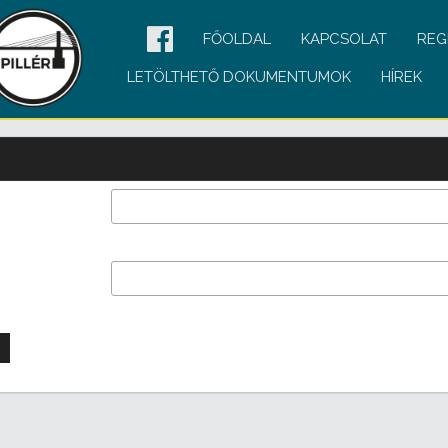
FŐOLDAL
KAPCSOLAT
REG
LETÖLTHETŐ DOKUMENTUMOK
HÍREK