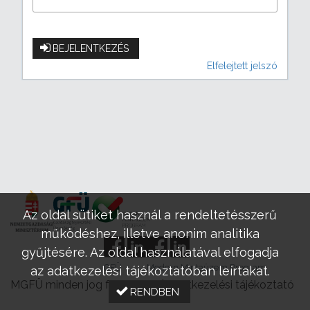
BEJELENTKEZÉS
Elfelejtett jelszó
Az oldal sütiket használ a rendeltetésszerű
működéshez, illetve anonim analitika
gyűjtésére. Az oldal használatával elfogadja
GFÜ
Modern Mintaüzem Program
az adatkezelési tájékoztatóban leírtakat.
MGFÜ minden jog fenntartva |
Adatkezelési tájékoztató
RENDBEN