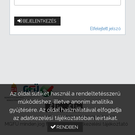
BEJELENTKEZÉS
Elfelejtett jelszó
Az oldal sütiket használ a rendeltetésszerű
működéshez, illetve anonim analitika
gyűjtésére. Az oldal használatával elfogadja
GFÜ
Modern Mintaüzem Program
az adatkezelési tájékoztatóban leírtakat.
MGFÜ minden jog fenntartva |
Adatkezelési tájékoztató
RENDBEN