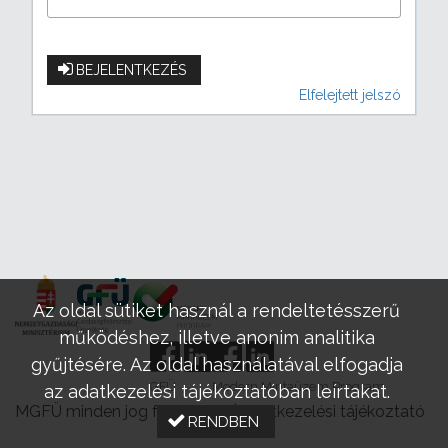
BEJELENTKEZÉS
Elfelejtett jelszó
Az oldal sütiket használ a rendeltetésszerű
működéshez, illetve anonim analitika
gyűjtésére. Az oldal használatával elfogadja
GFÜ
Modern Mintaüzem Program
az adatkezelési tájékoztatóban leírtakat.
MGFÜ minden jog fenntartva |
Adatkezelési tájékoztató
RENDBEN