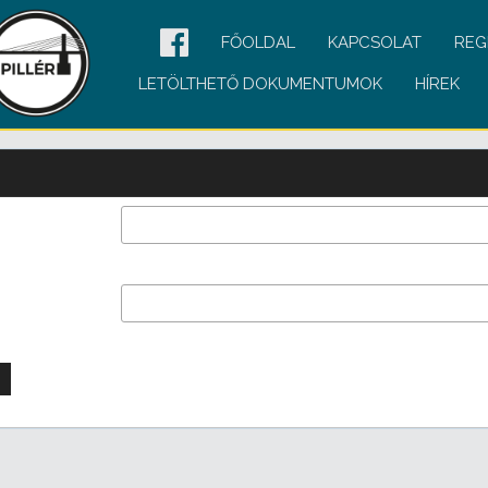
FŐOLDAL
KAPCSOLAT
REG
LETÖLTHETŐ DOKUMENTUMOK
HÍREK