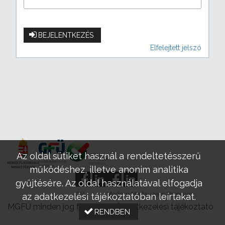
BEJELENTKEZÉS
Elfelejtett jelszó
Az oldal sütiket használ a rendeltetésszerű
működéshez, illetve anonim analitika
gyűjtésére. Az oldal használatával elfogadja
GFÜ
Modern Mintaüzem Program
az adatkezelési tájékoztatóban leírtakat.
MGFÜ minden jog fenntartva |
Adatkezelési tájékoztató
RENDBEN