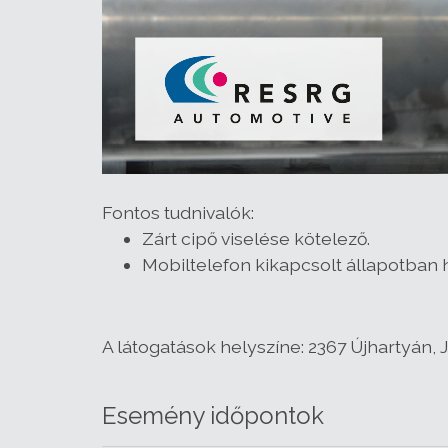
Fontos tudnivalók:
Zárt cipő viselése kötelező.
Mobiltelefon kikapcsolt állapotban h
A látogatások helyszíne:
2367 Újhartyán, J
Esemény időpontok