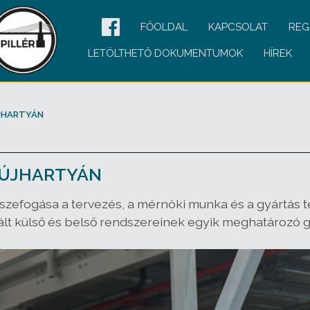
FŐOLDAL
KAPCSOLAT
REG
LETÖLTHETŐ DOKUMENTUMOK
HÍREK
ÚJHARTYÁN
- ÚJHARTYÁN
efogása a tervezés, a mérnöki munka és a gyártás terü
rált külső és belső rendszereinek egyik meghatározó gy