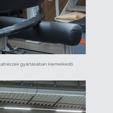
katrészek gyártásában kiemelkedő