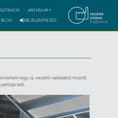
ISZTRÁCIÓ
ARCHÍVUM
BLOG
BEJELENTKEZÉS
letein egy új, vezető vállalatot hozott
ártója lett.