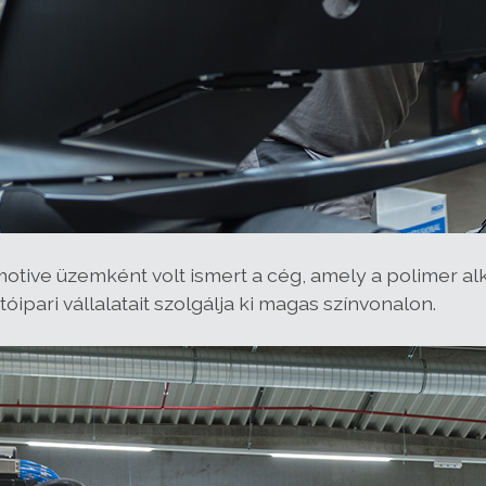
ve üzemként volt ismert a cég, amely a polimer al
óipari vállalatait szolgálja ki magas színvonalon.