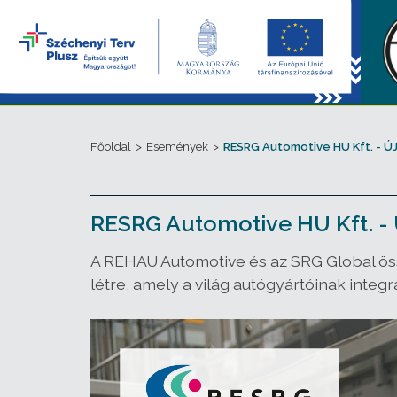
Főoldal
>
Események
>
RESRG Automotive HU Kft. - 
RESRG Automotive HU Kft. 
A REHAU Automotive és az SRG Global össz
létre, amely a világ autógyártóinak integ