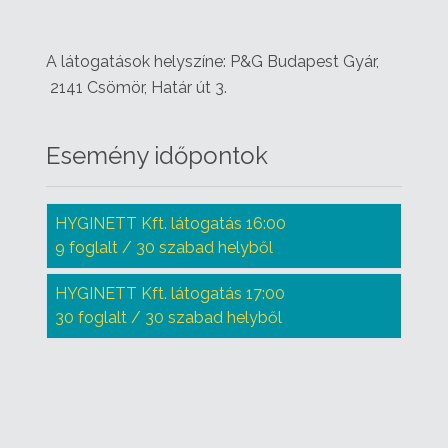
A látogatások helyszíne: P&G Budapest Gyár,
2141 Csömör, Határ út 3.
Esemény időpontok
HYGINETT Kft. látogatás 16:00
9 foglalt / 30 szabad helyből
HYGINETT Kft. látogatás 17:00
30 foglalt / 30 szabad helyből