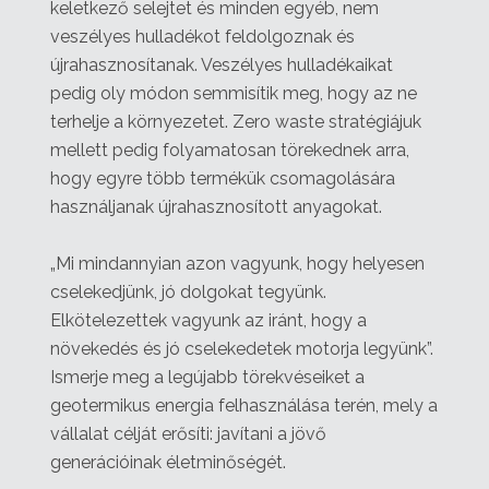
keletkező selejtet és minden egyéb, nem
veszélyes hulladékot feldolgoznak és
újrahasznosítanak. Veszélyes hulladékaikat
pedig oly módon semmisítik meg, hogy az ne
terhelje a környezetet. Zero waste stratégiájuk
mellett pedig folyamatosan törekednek arra,
hogy egyre több termékük csomagolására
használjanak újrahasznosított anyagokat.
„Mi mindannyian azon vagyunk, hogy helyesen
cselekedjünk, jó dolgokat tegyünk.
Elkötelezettek vagyunk az iránt, hogy a
növekedés és jó cselekedetek motorja legyünk”.
Ismerje meg a legújabb törekvéseiket a
geotermikus energia felhasználása terén, mely a
vállalat célját erősíti: javítani a jövő
generációinak életminőségét.