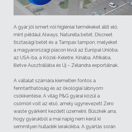
A gyár jól ismert női higiéniai termékeket állít elő,
mint például Always, Naturella betét, Discreet
tisztasági betét és a Tampax tampon, melyeket
a magyarországi piacon kívül az Európai Unióba,
az USA-ba, a Közel-Keletre, Kínába, Afrikába,
illetve Ausztráliába és Új – Zélandra exportálnak.
A vállalat számára kiemelten fontos a
fenntarthatóság és az ökológiai lábnyom
csökkentése. A világ P&G gyárai közül a
csömöri volt az első, amely úgynevezett Zero
waste gyárként kezdett üzemelni. Büszkék arra,
hogy gyárukból a mai napig nem kerül ki
semmilyen hulladék lerakókba. A gyártás során