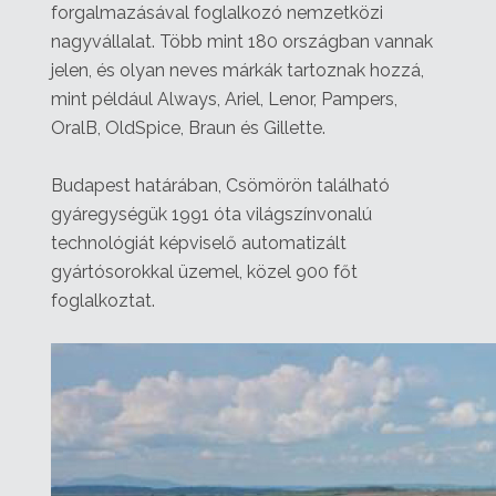
forgalmazásával foglalkozó nemzetközi
nagyvállalat. Több mint 180 országban vannak
jelen, és olyan neves márkák tartoznak hozzá,
mint például Always, Ariel, Lenor, Pampers,
OralB, OldSpice, Braun és Gillette.
Budapest határában, Csömörön található
gyáregységük 1991 óta világszínvonalú
technológiát képviselő automatizált
gyártósorokkal üzemel, közel 900 főt
foglalkoztat.