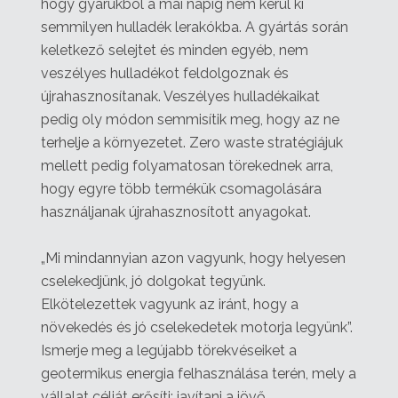
hogy gyárukból a mai napig nem kerül ki
semmilyen hulladék lerakókba. A gyártás során
keletkező selejtet és minden egyéb, nem
veszélyes hulladékot feldolgoznak és
újrahasznosítanak. Veszélyes hulladékaikat
pedig oly módon semmisítik meg, hogy az ne
terhelje a környezetet. Zero waste stratégiájuk
mellett pedig folyamatosan törekednek arra,
hogy egyre több termékük csomagolására
használjanak újrahasznosított anyagokat.
„Mi mindannyian azon vagyunk, hogy helyesen
cselekedjünk, jó dolgokat tegyünk.
Elkötelezettek vagyunk az iránt, hogy a
növekedés és jó cselekedetek motorja legyünk”.
Ismerje meg a legújabb törekvéseiket a
geotermikus energia felhasználása terén, mely a
vállalat célját erősíti: javítani a jövő