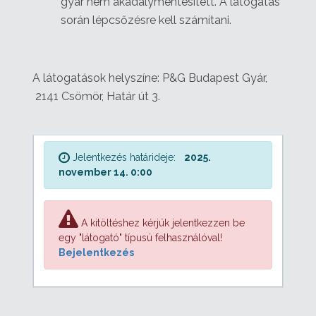
gyár nem akadálymentesített. A látogatás
során lépcsőzésre kell számítani.
A látogatások helyszíne: P&G Budapest Gyár,
2141 Csömör, Határ út 3.
Jelentkezés határideje:
2025.
november 14. 0:00
A kitöltéshez kérjük jelentkezzen be
egy "látogató" típusú felhasználóval!
Bejelentkezés