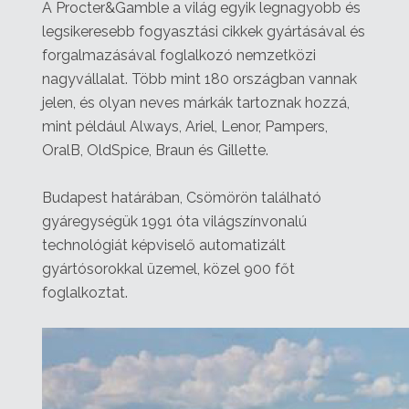
A Procter&Gamble a világ egyik legnagyobb és
legsikeresebb fogyasztási cikkek gyártásával és
forgalmazásával foglalkozó nemzetközi
nagyvállalat. Több mint 180 országban vannak
jelen, és olyan neves márkák tartoznak hozzá,
mint például Always, Ariel, Lenor, Pampers,
OralB, OldSpice, Braun és Gillette.
Budapest határában, Csömörön található
gyáregységük 1991 óta világszínvonalú
technológiát képviselő automatizált
gyártósorokkal üzemel, közel 900 főt
foglalkoztat.