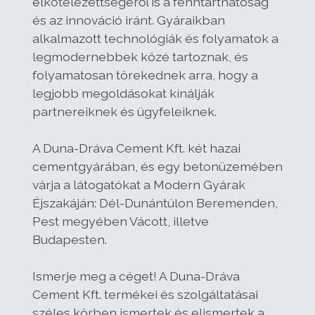
elkötelezettségéről is a fenntarthatóság
és az innováció iránt. Gyáraikban
alkalmazott technológiák és folyamatok a
legmodernebbek közé tartoznak, és
folyamatosan törekednek arra, hogy a
legjobb megoldásokat kínálják
partnereiknek és ügyfeleiknek.
A Duna-Dráva Cement Kft. két hazai
cementgyárában, és egy betonüzemében
várja a látogatókat a Modern Gyárak
Éjszakáján: Dél-Dunántúlon Beremenden,
Pest megyében Vácott, illetve
Budapesten.
Ismerje meg a céget! A Duna-Dráva
Cement Kft. termékei és szolgáltatásai
széles körben ismertek és elismertek a