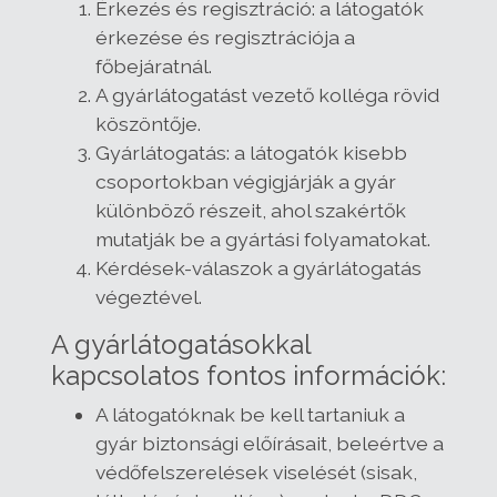
Érkezés és regisztráció: a látogatók
érkezése és regisztrációja a
főbejáratnál.
A gyárlátogatást vezető kolléga rövid
köszöntője.
Gyárlátogatás: a látogatók kisebb
csoportokban végigjárják a gyár
különböző részeit, ahol szakértők
mutatják be a gyártási folyamatokat.
Kérdések-válaszok a gyárlátogatás
végeztével.
A gyárlátogatásokkal
kapcsolatos fontos információk:
A látogatóknak be kell tartaniuk a
gyár biztonsági előírásait, beleértve a
védőfelszerelések viselését (sisak,