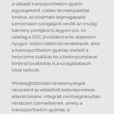
a vállalat transzportbeton-gyártó
egységeként, széles termékpalettát
kínálva, az elvárható legmagasabb
színvonalon szolgálja ki vevőit az ország
bármely pontjáról is legyen szó. Az
üzletág a DDC jóvoltából erős alapokon
nyugvó, biztos háttérrel rendelkezik, ahol
a transzportbeton-gyártás mellett a
helyszínre szállítás és a betonpumpával
történő továbbítás is a szolgáltatások
közé tartozik.
Minőségbiztosítási tevékenységük
részeként az előállított betontermékek
ellenőrzésére, integrált minőségirányítási
rendszert üzemeltetnek, amely a
transzportbeton-gyártás, a