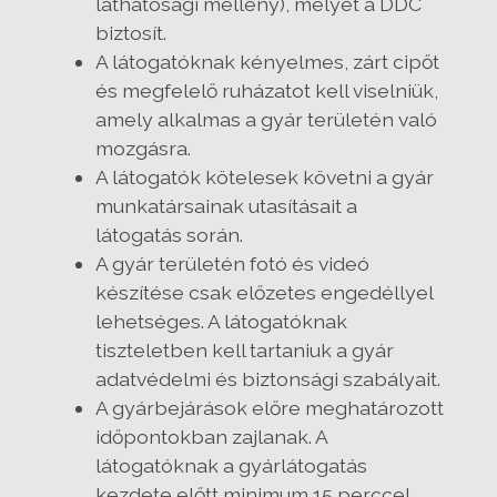
láthatósági mellény), melyet a DDC
biztosít.
A látogatóknak kényelmes, zárt cipőt
és megfelelő ruházatot kell viselniük,
amely alkalmas a gyár területén való
mozgásra.
A látogatók kötelesek követni a gyár
munkatársainak utasításait a
látogatás során.
A gyár területén fotó és videó
készítése csak előzetes engedéllyel
lehetséges. A látogatóknak
tiszteletben kell tartaniuk a gyár
adatvédelmi és biztonsági szabályait.
A gyárbejárások előre meghatározott
időpontokban zajlanak. A
látogatóknak a gyárlátogatás
kezdete előtt minimum 15 perccel