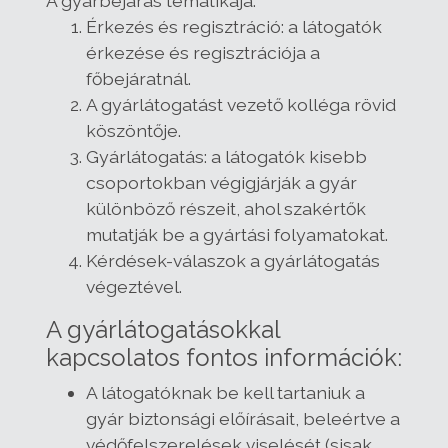
A gyárbejárás tematikája:
Érkezés és regisztráció: a látogatók
érkezése és regisztrációja a
főbejáratnál.
A gyárlátogatást vezető kolléga rövid
köszöntője.
Gyárlátogatás: a látogatók kisebb
csoportokban végigjárják a gyár
különböző részeit, ahol szakértők
mutatják be a gyártási folyamatokat.
Kérdések-válaszok a gyárlátogatás
végeztével.
A gyárlátogatásokkal
kapcsolatos fontos információk:
A látogatóknak be kell tartaniuk a
gyár biztonsági előírásait, beleértve a
védőfelszerelések viselését (sisak,