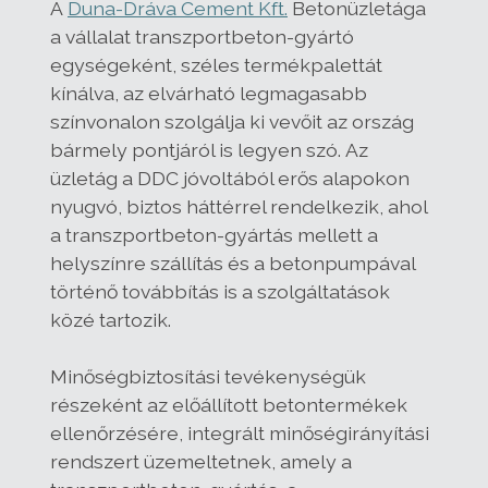
A
Duna-Dráva Cement Kft.
Betonüzletága
a vállalat transzportbeton-gyártó
egységeként, széles termékpalettát
kínálva, az elvárható legmagasabb
színvonalon szolgálja ki vevőit az ország
bármely pontjáról is legyen szó. Az
üzletág a DDC jóvoltából erős alapokon
nyugvó, biztos háttérrel rendelkezik, ahol
a transzportbeton-gyártás mellett a
helyszínre szállítás és a betonpumpával
történő továbbítás is a szolgáltatások
közé tartozik.
Minőségbiztosítási tevékenységük
részeként az előállított betontermékek
ellenőrzésére, integrált minőségirányítási
rendszert üzemeltetnek, amely a