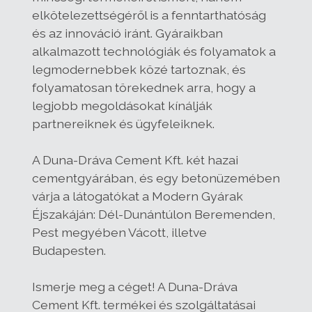
elkötelezettségéről is a fenntarthatóság
és az innováció iránt. Gyáraikban
alkalmazott technológiák és folyamatok a
legmodernebbek közé tartoznak, és
folyamatosan törekednek arra, hogy a
legjobb megoldásokat kínálják
partnereiknek és ügyfeleiknek.
A Duna-Dráva Cement Kft. két hazai
cementgyárában, és egy betonüzemében
várja a látogatókat a Modern Gyárak
Éjszakáján: Dél-Dunántúlon Beremenden,
Pest megyében Vácott, illetve
Budapesten.
Ismerje meg a céget! A Duna-Dráva
Cement Kft. termékei és szolgáltatásai