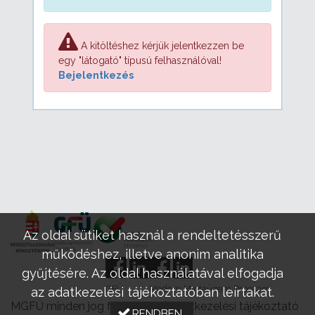
A kitöltéshez kérjük jelentkezzen be
egy "látogató" típusú felhasználóval!
Bejelentkezés
Az oldal sütiket használ a rendeltetésszerű
működéshez, illetve anonim analitika
gyűjtésére. Az oldal használatával elfogadja
GFÜ
Modern Mintaüzem Program
az adatkezelési tájékoztatóban leírtakat.
MGFÜ minden jog fenntartva |
Adatkezelési tájékoztató
RENDBEN