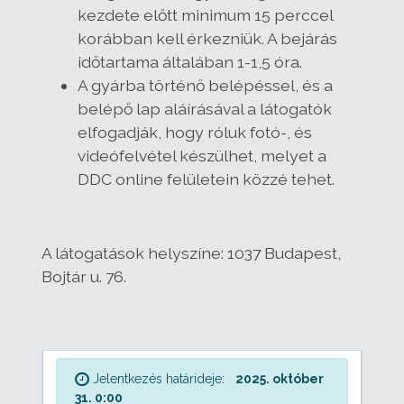
kezdete előtt minimum 15 perccel
korábban kell érkezniük. A bejárás
időtartama általában 1-1,5 óra.
A gyárba történő belépéssel, és a
belépő lap aláírásával a látogatók
elfogadják, hogy róluk fotó-, és
videófelvétel készülhet, melyet a
DDC online felületein közzé tehet.
A látogatások helyszíne:
1037 Budapest,
Bojtár u. 76.
Jelentkezés határideje:
2025. október
31. 0:00