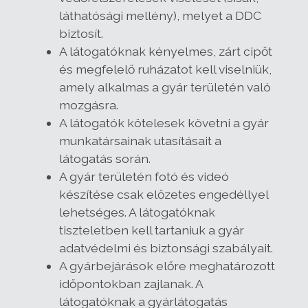
láthatósági mellény), melyet a DDC
biztosít.
A látogatóknak kényelmes, zárt cipőt
és megfelelő ruházatot kell viselniük,
amely alkalmas a gyár területén való
mozgásra.
A látogatók kötelesek követni a gyár
munkatársainak utasításait a
látogatás során.
A gyár területén fotó és videó
készítése csak előzetes engedéllyel
lehetséges. A látogatóknak
tiszteletben kell tartaniuk a gyár
adatvédelmi és biztonsági szabályait.
A gyárbejárások előre meghatározott
időpontokban zajlanak. A
látogatóknak a gyárlátogatás