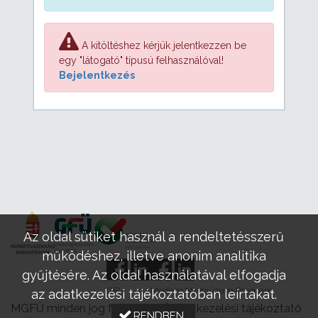
A kitöltéshez kérjük jelentkezzen be
egy "látogató" típusú felhasználóval!
Bejelentkezés
Az oldal sütiket használ a rendeltetésszerű
működéshez, illetve anonim analitika
gyűjtésére. Az oldal használatával elfogadja
GFÜ
Modern Mintaüzem Program
az adatkezelési tájékoztatóban leírtakat.
MGFÜ minden jog fenntartva |
Adatkezelési tájékoztató
RENDBEN