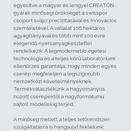
egyesítve a magyar és lengyel CREATON-
gyárak minőségi örökségét a swisspor
csoport svájci precizitásával és innovációs
szemléletével. A vállalat 106 hektáros
agyagbányával és több mint 100 évre
elegendő nyersanyagkészlettel
rendelkezik. A legmodernebb égetési
technológia és a teljes körű laboratóriumi
ellenőrzés garantálja, hogy minden egyes
cserép megfeleljen a legszigorúbb
nemzetközi követelményeknek.
Termékválasztékunk a hagyományos
húzott cserepektől a nagyformátumú
sajtolt modellekig terjed.
A minőség mellett a teljes tetőrendszer-
szolgáltatásra is hangsúlyt fektetünk: