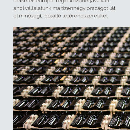
délkelet-európai régió központjává vált,
ahol vállalatunk ma tizennégy országot lát
el minőségi, időtálló tetőrendszerekkel.