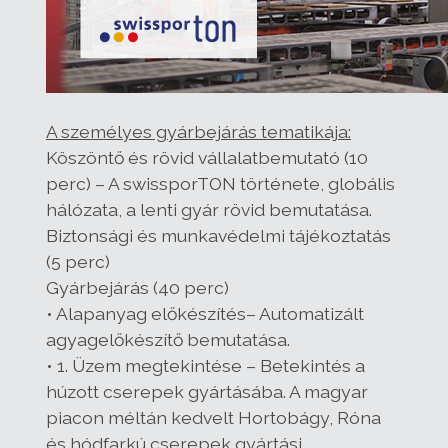
A személyes gyárbejárás tematikája:
Köszöntő és rövid vállalatbemutató (10
perc) – A swissporTON története, globális
hálózata, a lenti gyár rövid bemutatása.
Biztonsági és munkavédelmi tájékoztatás
(5 perc)
Gyárbejárás (40 perc)
• Alapanyag előkészítés– Automatizált
agyagelőkészítő bemutatása.
• 1. Üzem megtekintése – Betekintés a
húzott cserepek gyártásába. A magyar
piacon méltán kedvelt Hortobágy, Róna
és hódfarkú cserepek gyártási