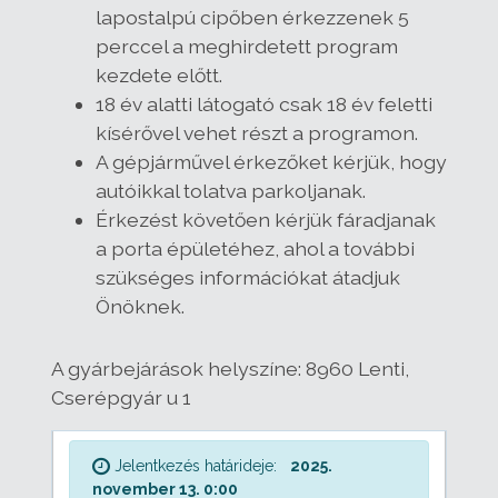
lapostalpú cipőben érkezzenek 5
perccel a meghirdetett program
kezdete előtt.
18 év alatti látogató csak 18 év feletti
kísérővel vehet részt a programon.
A gépjárművel érkezőket kérjük, hogy
autóikkal tolatva parkoljanak.
Érkezést követően kérjük fáradjanak
a porta épületéhez, ahol a további
szükséges információkat átadjuk
Önöknek.
A gyárbejárások helyszíne: 8960 Lenti,
Cserépgyár u 1
Jelentkezés határideje:
2025.
november 13. 0:00