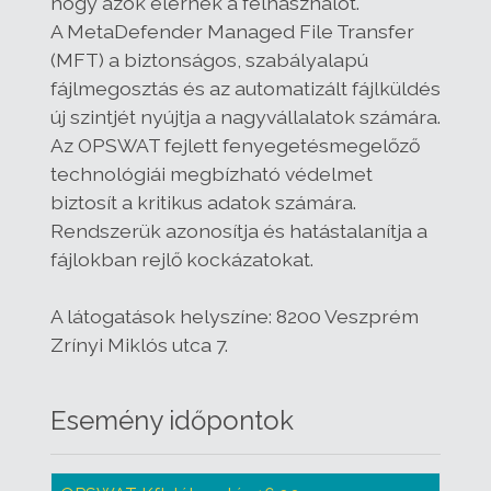
hogy azok elérnék a felhasználót.
A MetaDefender Managed File Transfer
(MFT) a biztonságos, szabályalapú
fájlmegosztás és az automatizált fájlküldés
új szintjét nyújtja a nagyvállalatok számára.
Az OPSWAT fejlett fenyegetésmegelőző
technológiái megbízható védelmet
biztosít a kritikus adatok számára.
Rendszerük azonosítja és hatástalanítja a
fájlokban rejlő kockázatokat.
A látogatások helyszíne: 8200 Veszprém
Zrínyi Miklós utca 7.
Esemény időpontok