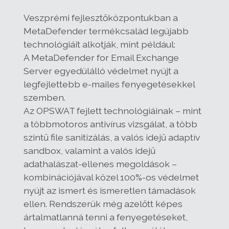
Veszprémi fejlesztőközpontukban a
MetaDefender termékcsalád legújabb
technológiáit alkotják, mint például:
A MetaDefender for Email Exchange
Server egyedülálló védelmet nyújt a
legfejlettebb e-mailes fenyegetésekkel
szemben.
Az OPSWAT fejlett technológiáinak – mint
a többmotoros antivírus vizsgálat, a több
szintű file sanitizálás, a valós idejű adaptív
sandbox, valamint a valós idejű
adathalászat-ellenes megoldások –
kombinációjával közel 100%-os védelmet
nyújt az ismert és ismeretlen támadások
ellen. Rendszerük még azelőtt képes
ártalmatlanná tenni a fenyegetéseket,