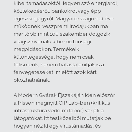
kibertámadásoktól, legyen szó energiáról,
közlekedésről, bankokról vagy épp
egészségügyről. Magyarországon 11 éve
működnek, veszprémi irodájukban ma
már több mint 100 szakember dolgozik
világszínvonalú kiberbiztonsági
megoldásokon. Termékeik
különlegessége, hogy nem csak
felismerik, hanem hatástalanítják is a
fenyegetéseket, mielőtt azok kárt
okozhatnának.
A Modern Gyárak Éjszakáján idén először
a frissen megnyílt CIP Lab-ben (kritikus
infrastruktúra védelmi labor) várják a
látogatókat. Itt testközelből mutatják be,
hogyan néz ki egy vírustámadás, és