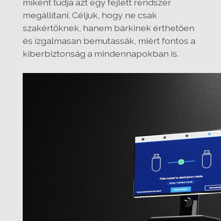
miként tudja azt egy fejlett rendszer
megállítani. Céljuk, hogy ne csak
szakértőknek, hanem bárkinek érthetően
és izgalmasan bemutassák, miért fontos a
kiberbiztonság a mindennapokban is.