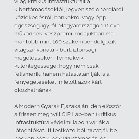
világ kritikus infrastruktúráit a
kibertámadásoktól, legyen szó energiáról,
közlekedésről, bankokról vagy épp
egészségügyről. Magyarországon 11 éve
működnek, veszprémi irodájukban ma
már több mint 100 szakember dolgozik
világszínvonalú kiberbiztonsági
megoldásokon. Termékeik
különlegessége, hogy nem csak
felismerik, hanem hatástalanítják is a
fenyegetéseket, mielőtt azok kárt
okozhatnának.
A Modern Gyárak Éjszakáján idén először
a frissen megnyílt CIP Lab-ben (kritikus
infrastruktúra védelmi labor) várják a
látogatókat. Itt testközelből mutatják be,
hogyan néz ki egy vírustámadás, és