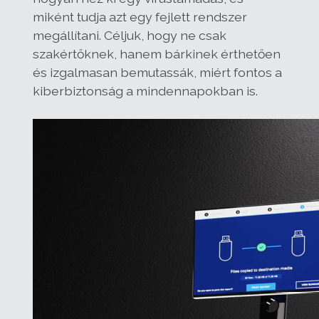
miként tudja azt egy fejlett rendszer
megállítani. Céljuk, hogy ne csak
szakértőknek, hanem bárkinek érthetően
és izgalmasan bemutassák, miért fontos a
kiberbiztonság a mindennapokban is.