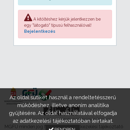
A kitöltéshez kérjük jelentkezzen be
egy "látogató" típusú felhasználóval!
Bejelentkezés
Az oldal sütiket használ a rendeltetésszerű
működéshez, illetve anonim analitika
gyűjtésére. Az oldal használatával elfogadja
GFÜ
Modern Mintaüzem Program
az adatkezelési tájékoztatóban leírtakat.
MGFÜ minden jog fenntartva |
Adatkezelési tájékoztató
RENDBEN