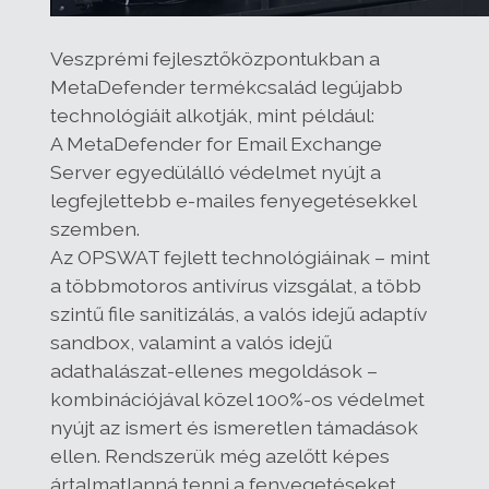
Veszprémi fejlesztőközpontukban a
MetaDefender termékcsalád legújabb
technológiáit alkotják, mint például:
A MetaDefender for Email Exchange
Server egyedülálló védelmet nyújt a
legfejlettebb e-mailes fenyegetésekkel
szemben.
Az OPSWAT fejlett technológiáinak – mint
a többmotoros antivírus vizsgálat, a több
szintű file sanitizálás, a valós idejű adaptív
sandbox, valamint a valós idejű
adathalászat-ellenes megoldások –
kombinációjával közel 100%-os védelmet
nyújt az ismert és ismeretlen támadások
ellen. Rendszerük még azelőtt képes
ártalmatlanná tenni a fenyegetéseket,