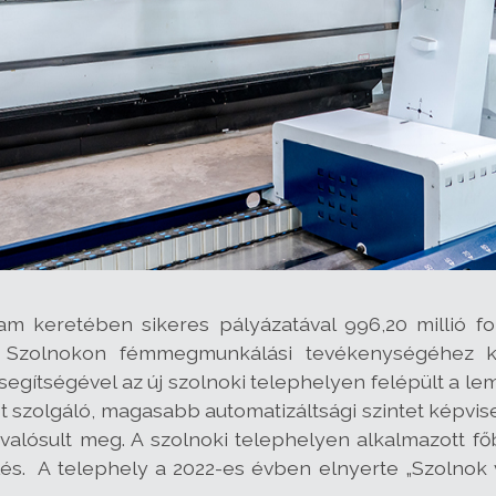
m keretében sikeres pályázatával 996,20 millió for
 Szolnokon fémmegmunkálási tevékenységéhez ka
t segítségével az új szolnoki telephelyen felépült 
szolgáló, magasabb automatizáltsági szintet képvise
 valósult meg. A szolnoki telephelyen alkalmazott fő
elés. A telephely a 2022-es évben elnyerte „Szolno