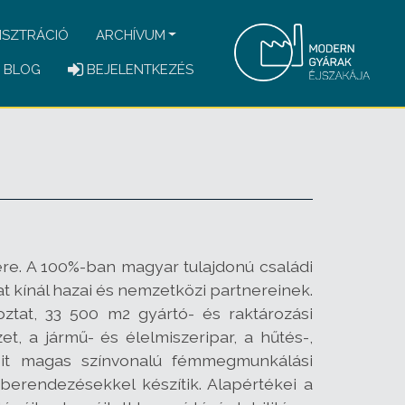
ISZTRÁCIÓ
ARCHÍVUM
BLOG
BEJELENTKEZÉS
re. A 100%-ban magyar tulajdonú családi
 kínál hazai és nemzetközi partnereinek.
ztat, 33 500 m2 gyártó- és raktározási
, a jármű- és élelmiszeripar, a hűtés-,
zeit magas színvonalú fémmegmunkálási
 berendezésekkel készítik. Alapértékei a