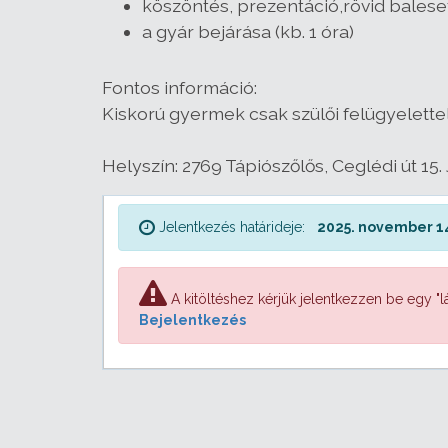
köszöntés, prezentáció,rövid balese
a gyár bejárása (kb. 1 óra)
Fontos információ:
Kiskorú gyermek csak szülői felügyelettel
Helyszín: 2769 Tápiószőlős, Ceglédi út 15. 
Jelentkezés határideje:
2025. november 14
A kitöltéshez kérjük jelentkezzen be egy "lá
Bejelentkezés