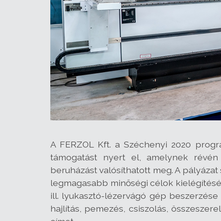
A FERZOL Kft. a Széchenyi 2020 progra
támogatást nyert el, amelynek révén
beruházást valósíthatott meg. A pályáza
legmagasabb minőségi célok kielégítését 
ill. lyukasztó-lézervágó gép beszerzése
hajlítás, pemezés, csiszolás, összeszer