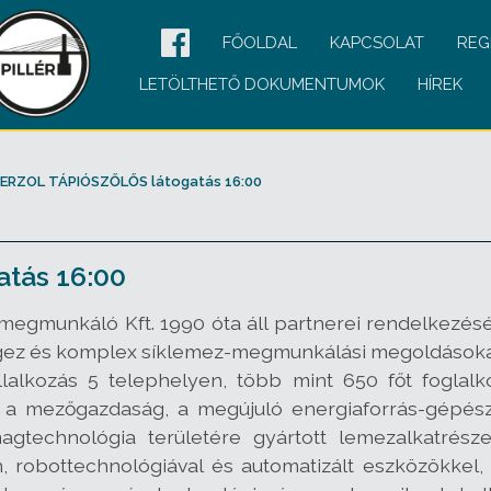
FŐOLDAL
KAPCSOLAT
REG
LETÖLTHETŐ DOKUMENTUMOK
HÍREK
FERZOL TÁPIÓSZŐLŐS látogatás 16:00
tás 16:00
egmunkáló Kft. 1990 óta áll partnerei rendelkezésé
égez és komplex síklemez-megmunkálási megoldásokat
alkozás 5 telephelyen, több mint 650 főt foglalko
. a mezőgazdaság, a megújuló energiaforrás-gépészet
magtechnológia területére gyártott lemezalkatrés
, robottechnológiával és automatizált eszközökkel,