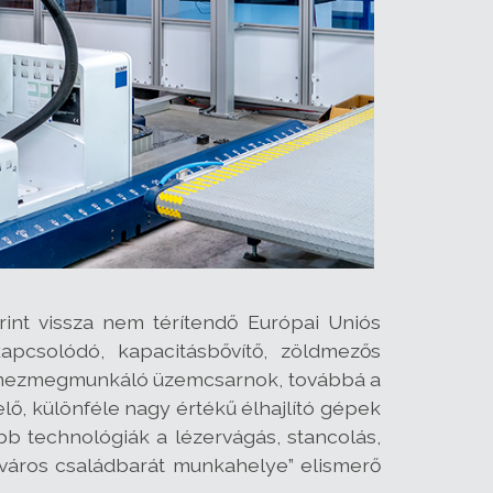
int vissza nem térítendő Európai Uniós
pcsolódó, kapacitásbővítő, zöldmezős
a lemezmegmunkáló üzemcsarnok, továbbá a
lő, különféle nagy értékű élhajlító gépek
bb technológiák a lézervágás, stancolás,
k város családbarát munkahelye” elismerő