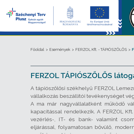
Főoldal
>
Események
>
FERZOL Kft. - TÁPIÓSZŐLŐS
>
FERZOL TÁPIÓSZŐLŐS látoga
A tápiószőlősi székhelyű FERZOL Lemezm
vállalkozás beszállítói tevékenységet v
A ma már nagyvállalatként működő váll
kapacitással rendelkezik. A FERZOL Kft
vezérlés-, IT- és bank- valamint cso
eljárással, folyamatosan bővülő, modern