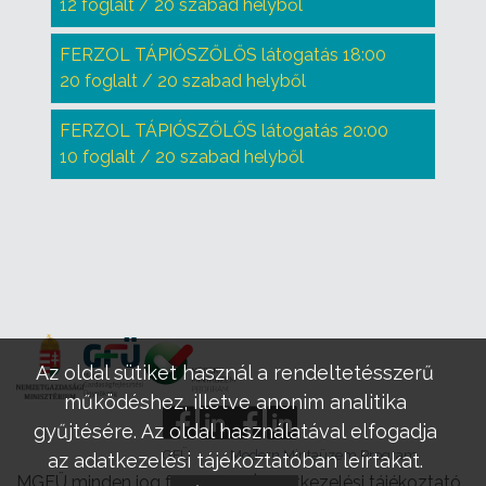
12 foglalt / 20 szabad helyből
FERZOL TÁPIÓSZŐLŐS látogatás 18:00
20 foglalt / 20 szabad helyből
FERZOL TÁPIÓSZŐLŐS látogatás 20:00
10 foglalt / 20 szabad helyből
Az oldal sütiket használ a rendeltetésszerű
működéshez, illetve anonim analitika
gyűjtésére. Az oldal használatával elfogadja
GFÜ
Modern Mintaüzem Program
az adatkezelési tájékoztatóban leírtakat.
MGFÜ minden jog fenntartva |
Adatkezelési tájékoztató