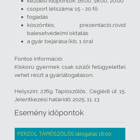
kezdési időpontok: 16:00, 18:00, 20:00
csoport létszáma: 15 - 20 fő
fogadás
köszöntés, prezentáció,rövid
balesetvédelmi oktatás
a gyár bejárása (kb. 1 óra)
Fontos információ:
Kiskorú gyermek csak szülői felügyelettel
vehet részt a gyárlátogatáson.
Helyszín: 2769 Tápiószőlős, Ceglédi út 15.
Jelentkezési határidő: 2025. 11. 13
Esemény időpontok
FERZOL TÁPIÓSZŐLŐS látogatás 16:00