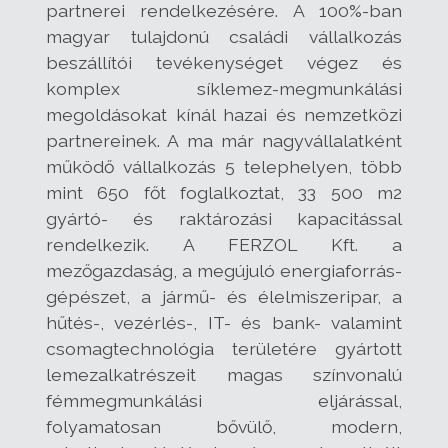
partnerei rendelkezésére. A 100%-ban
magyar tulajdonú családi vállalkozás
beszállítói tevékenységet végez és
komplex síklemez-megmunkálási
megoldásokat kínál hazai és nemzetközi
partnereinek. A ma már nagyvállalatként
működő vállalkozás 5 telephelyen, több
mint 650 főt foglalkoztat, 33 500 m2
gyártó- és raktározási kapacitással
rendelkezik. A FERZOL Kft. a
mezőgazdaság, a megújuló energiaforrás-
gépészet, a jármű- és élelmiszeripar, a
hűtés-, vezérlés-, IT- és bank- valamint
csomagtechnológia területére gyártott
lemezalkatrészeit magas színvonalú
fémmegmunkálási eljárással,
folyamatosan bővülő, modern,