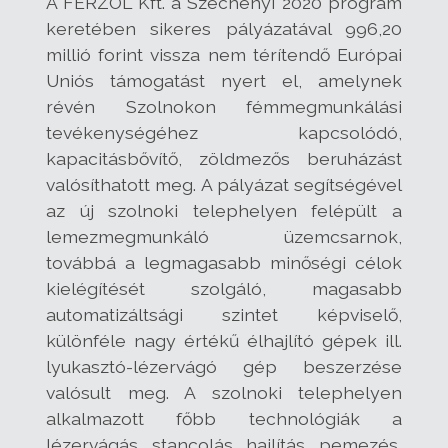
A FERZOL Kft. a Széchenyi 2020 program
keretében sikeres pályázatával 996,20
millió forint vissza nem térítendő Európai
Uniós támogatást nyert el, amelynek
révén Szolnokon fémmegmunkálási
tevékenységéhez kapcsolódó,
kapacitásbővítő, zöldmezős beruházást
valósíthatott meg. A pályázat segítségével
az új szolnoki telephelyen felépült a
lemezmegmunkáló üzemcsarnok,
továbbá a legmagasabb minőségi célok
kielégítését szolgáló, magasabb
automatizáltsági szintet képviselő,
különféle nagy értékű élhajlító gépek ill.
lyukasztó-lézervágó gép beszerzése
valósult meg. A szolnoki telephelyen
alkalmazott főbb technológiák a
lézervágás, stancolás, hajlítás, pemezés,