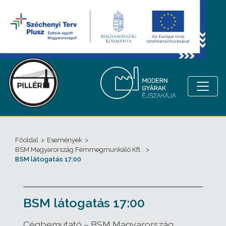
Főoldal
>
Események
>
BSM Magyarország Fémmegmunkáló Kft .
>
BSM látogatás 17:00
BSM látogatás 17:00
Cégbemutató – BSM Magyarország