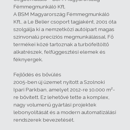
Fémmegmunkáló Kft.
A BSM Magyarország Fémmegmunkáló
Kft., a Le Belier csoport tagjaként, 2001 óta
szolgálja ki a nemzetközi autóipart magas
színvonalú precíziós megmunkálással. Fő
termékei közé tartoznak a turbófeltöltő
alkatrészek, felfüggesztési elemek és
féknyergek.
Fejlődés és bővülés
2005-ben új üzemet nyitott a Szolnoki
Ipari Parkban, amelyet 2012-re 10.000 m²-
re bővített. Ez lehetővé tette a komplex,
nagy volumenű gyártási projektek
lebonyolítását és a modern automatizálási
rendszerek bevezetését.