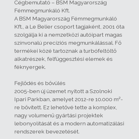
Cégbemutató – BSM Magyarország
Fémmegmunkáló Kft.
A BSM Magyarország Fémmegmunkáló
Kft., a Le Belier csoport tagjaként, 2001 óta
szolgálja ki a nemzetközi autóipart magas
színvonalú precíziós megmunkálással. Fő
termékei közé tartoznak a turbófeltöltő
alkatrészek, felfüggesztési elemek és
féknyergek.
Fejlődés és bővülés
2005-ben új üzemet nyitott a Szolnoki
Ipari Parkban, amelyet 2012-re 10.000 m²-
re bővített. Ez lehetővé tette a komplex,
nagy volumenű gyártási projektek
lebonyolítását és a modern automatizálási
rendszerek bevezetését.