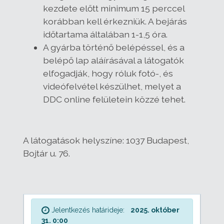
kezdete előtt minimum 15 perccel
korábban kell érkezniük. A bejárás
időtartama általában 1-1,5 óra.
A gyárba történő belépéssel, és a
belépő lap aláírásával a látogatók
elfogadják, hogy róluk fotó-, és
videófelvétel készülhet, melyet a
DDC online felületein közzé tehet.
A látogatások helyszíne:
1037 Budapest,
Bojtár u. 76.
Jelentkezés határideje:
2025. október
31. 0:00