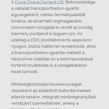
A
Duna-Dráva Cement Kft.
Betonüzletága
a vállalat transzportbeton-gyártó
egységeként, széles termékpalettát
kínálva, az elvárható legmagasabb
színvonalon szolgálja ki vevőit az ország
bármely pontjáról is legyen szó. Az
üzletág a DDC jóvoltából erős alapokon
nyugvó, biztos háttérrel rendelkezik, ahol
a transzportbeton-gyártás mellett a
helyszínre szállítás és a betonpumpával
történő továbbítás is a szolgáltatások
közé tartozik.
Minőségbiztosítási tevékenységük
részeként az előállított betontermékek
ellenőrzésére, integrált minőségirányítási
rendszert üzemeltetnek, amely a