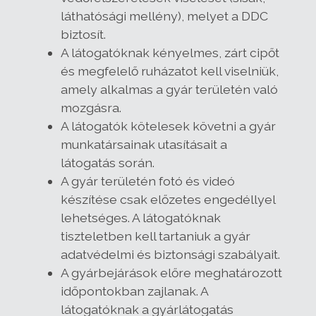
láthatósági mellény), melyet a DDC
biztosít.
A látogatóknak kényelmes, zárt cipőt
és megfelelő ruházatot kell viselniük,
amely alkalmas a gyár területén való
mozgásra.
A látogatók kötelesek követni a gyár
munkatársainak utasításait a
látogatás során.
A gyár területén fotó és videó
készítése csak előzetes engedéllyel
lehetséges. A látogatóknak
tiszteletben kell tartaniuk a gyár
adatvédelmi és biztonsági szabályait.
A gyárbejárások előre meghatározott
időpontokban zajlanak. A
látogatóknak a gyárlátogatás