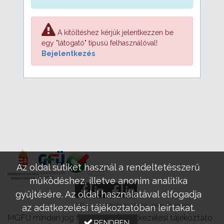
A kitöltéshez kérjük jelentkezzen be
egy "látogató" típusú felhasználóval!
Bejelentkezés
Az oldal sütiket használ a rendeltetésszerű
működéshez, illetve anonim analitika
gyűjtésére. Az oldal használatával elfogadja
GFÜ
Modern Mintaüzem Program
az adatkezelési tájékoztatóban leírtakat.
MGFÜ minden jog fenntartva |
Adatkezelési tájékoztató
RENDBEN