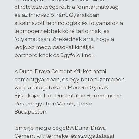
elkötelezettségéről is a fenntarthatóság
és az innováció iránt. Gyáraikban
alkalmazott technológiák és folyamatok a
legmodernebbek közé tartoznak, és
folyamatosan törekednek arra, hogy a
legjobb megoldásokat kínálják
partnereiknek és ügyfeleiknek.
A Duna-Dráva Cement Kft. két hazai
cementgyárában, és egy betonüzemében
várja a látogatókat a Modern Gyárak
Éjszakáján: Dél-Dunántúlon Beremenden,
Pest megyében Vácott, illetve
Budapesten.
Ismerje meg a céget! A Duna-Dráva
Cement Kft. termékei és szolgáltatásai