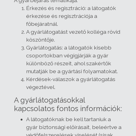
A gyárbejárás tematikája:
Érkezés és regisztráció: a látogatók
érkezése és regisztrációja a
főbejáratnál.
A gyárlátogatást vezető kolléga rövid
köszöntője.
Gyárlátogatás: a látogatók kisebb
csoportokban végigjárják a gyár
különböző részeit, ahol szakértők
mutatják be a gyártási folyamatokat.
Kérdések-válaszok a gyárlátogatás
végeztével.
A gyárlátogatásokkal
kapcsolatos fontos információk:
A látogatóknak be kell tartaniuk a
gyár biztonsági előírásait, beleértve a
védőfelszerelések viselését (sisak,