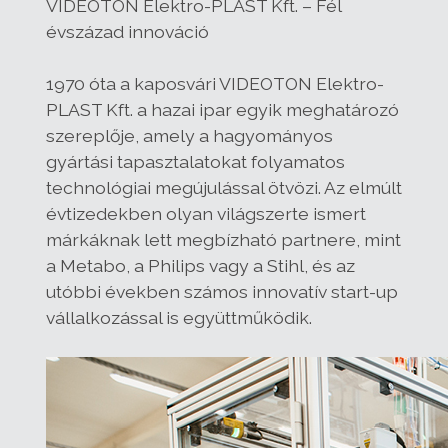
VIDEOTON Elektro-PLAST Kft. – Fél
évszázad innováció
1970 óta a kaposvári VIDEOTON Elektro-
PLAST Kft. a hazai ipar egyik meghatározó
szereplője, amely a hagyományos
gyártási tapasztalatokat folyamatos
technológiai megújulással ötvözi. Az elmúlt
évtizedekben olyan világszerte ismert
márkáknak lett megbízható partnere, mint
a Metabo, a Philips vagy a Stihl, és az
utóbbi években számos innovatív start-up
vállalkozással is együttműködik.