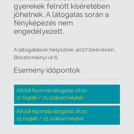
gyerekek felnőtt kíséretében
jöhetnek. A látogatás során a
fényképezés nem
engedélyezett.
A látogatások helyszíne: 4027 Debrecen,
Böszörményi út 6.
Esemény időpontok
Alföldi Nyomda látogatás 16:00
21 foglalt / 25 szabad helyből
Alföldi Nyomda látogatás 18:00
25 foglalt / 25 szabad helyből