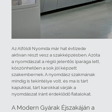
Az Alföldi Nyomda már hat évtizede
aktívan részt vesz a szakképzésben. Azóta
a nyomdászat a régió jelentős iparága lett,
köszönhetően a sok jól képzett
szakembernek. A nyomdász szakmának
mindig is tekintélye volt, és ma is tárt
kapukkal, tárt karokkal várják a
nyomdászat iránt érdeklődő fiatalokat.
A Modern Gyárak Éjszakáján a