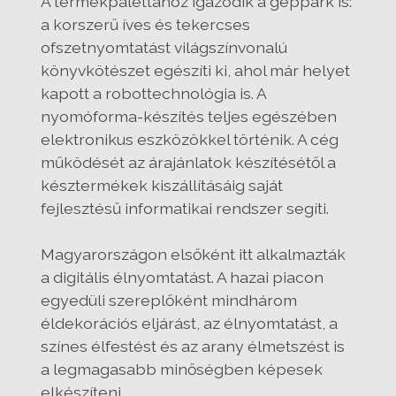
A termékpalettához igazodik a géppark is:
a korszerű íves és tekercses
ofszetnyomtatást világszínvonalú
könyvkötészet egészíti ki, ahol már helyet
kapott a robottechnológia is. A
nyomóforma-készítés teljes egészében
elektronikus eszközökkel történik. A cég
működését az árajánlatok készítésétől a
késztermékek kiszállításáig saját
fejlesztésű informatikai rendszer segíti.
Magyarországon elsőként itt alkalmazták
a digitális élnyomtatást. A hazai piacon
egyedüli szereplőként mindhárom
éldekorációs eljárást, az élnyomtatást, a
színes élfestést és az arany élmetszést is
a legmagasabb minőségben képesek
elkészíteni.