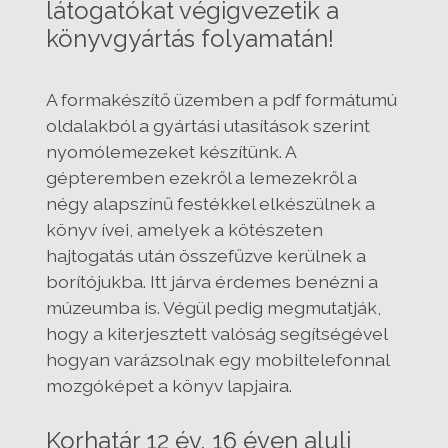
látogatókat végigvezetik a
könyvgyártás folyamatán!
A formakészítő üzemben a pdf formátumú
oldalakból a gyártási utasítások szerint
nyomólemezeket készítünk. A
gépteremben ezekről a lemezekről a
négy alapszínű festékkel elkészülnek a
könyv ívei, amelyek a kötészeten
hajtogatás után összefűzve kerülnek a
borítójukba. Itt járva érdemes benézni a
múzeumba is. Végül pedig megmutatják,
hogy a kiterjesztett valóság segítségével
hogyan varázsolnak egy mobiltelefonnal
mozgóképet a könyv lapjaira.
Korhatár 12 év, 16 éven aluli