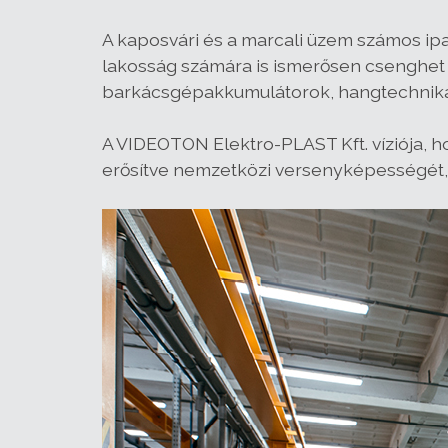
A kaposvári és a marcali üzem számos ipar
lakosság számára is ismerősen csenghet
barkácsgépakkumulátorok, hangtechnikai 
A VIDEOTON Elektro-PLAST Kft. víziója, h
erősítve nemzetközi versenyképességét,