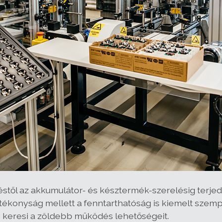
stől az akkumulátor- és késztermék-szerelésig terjed,
ékonyság mellett a fenntarthatóság is kiemelt szemp
 keresi a zöldebb működés lehetőségeit.