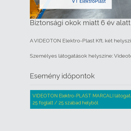
Biztonsági okok miatt 6 év alat
A VIDEOTON Elektro-Plast Kft. két helyszí
Személyes látogatások helyszíne: Videoton
Esemény időpontok
VIDEOTON Elektro-PLAST MARCALI látogatá
25 foglalt / 25 szabad helyből