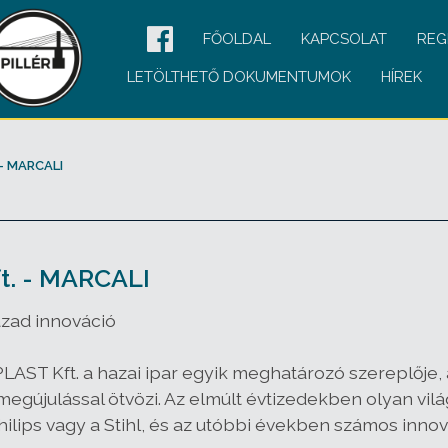
FŐOLDAL
KAPCSOLAT
REG
LETÖLTHETŐ DOKUMENTUMOK
HÍREK
- MARCALI
t. - MARCALI
ázad innováció
LAST Kft. a hazai ipar egyik meghatározó szereplője
megújulással ötvözi. Az elmúlt évtizedekben olyan vil
lips vagy a Stihl, és az utóbbi években számos innovat