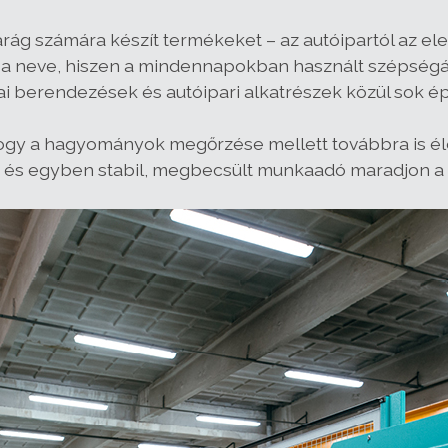
ág számára készít termékeket – az autóipartól az elek
 a neve, hiszen a mindennapokban használt szépségá
berendezések és autóipari alkatrészek közül sok épp
ogy a hagyományok megőrzése mellett továbbra is élen
 és egyben stabil, megbecsült munkaadó maradjon a