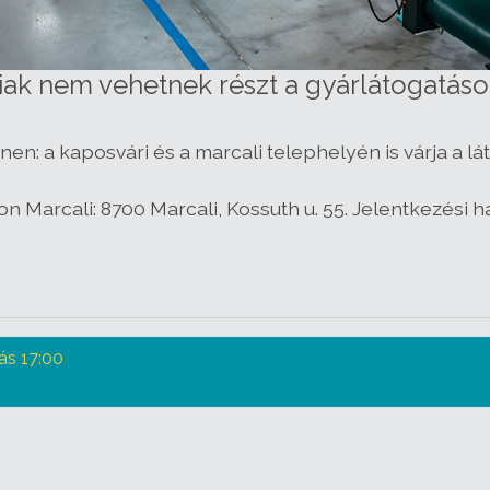
tiak nem vehetnek részt a gyárlátogatáso
nen: a kaposvári és a marcali telephelyén is várja a 
 Marcali: 8700 Marcali, Kossuth u. 55. Jelentkezési h
s 17:00