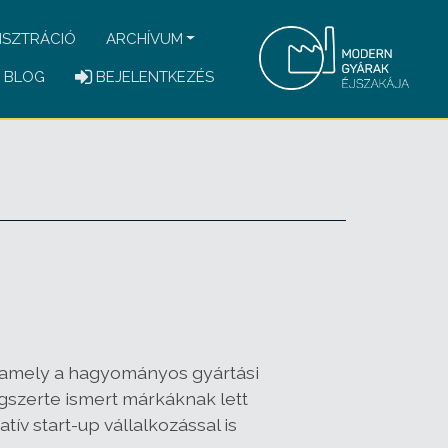
ISZTRÁCIÓ
ARCHÍVUM
BLOG
BEJELENTKEZÉS
, amely a hagyományos gyártási
ágszerte ismert márkáknak lett
ív start-up vállalkozással is