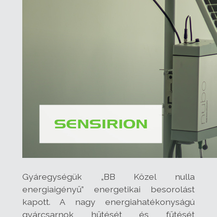
Gyáregységük „BB Közel nulla
energiaigényű” energetikai besorolást
kapott. A nagy energiahatékonyságú
gyárcsarnok hűtését és fűtését