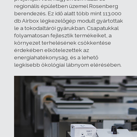
regionális épületben üzemel Rosenberg
berendezés. Ez idő alatt több mint 113.000
db Airbox légkezelőgép modult gyártottak
le a tokodaltárói gyárukban. Csapatukkal
folyamatosan fejlesztik termékeiket, a
környezet terhelésének csökkentése
érdekében elkötelezettek az
energiahatékonyság, és a lehető
legkisebb ökológiai lábnyom elérésében.