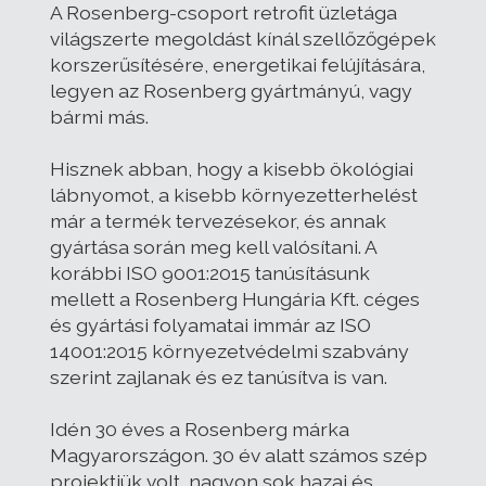
A Rosenberg-csoport retrofit üzletága
világszerte megoldást kínál szellőzőgépek
korszerűsítésére, energetikai felújítására,
legyen az Rosenberg gyártmányú, vagy
bármi más.
Hisznek abban, hogy a kisebb ökológiai
lábnyomot, a kisebb környezetterhelést
már a termék tervezésekor, és annak
gyártása során meg kell valósítani. A
korábbi ISO 9001:2015 tanúsításunk
mellett a Rosenberg Hungária Kft. céges
és gyártási folyamatai immár az ISO
14001:2015 környezetvédelmi szabvány
szerint zajlanak és ez tanúsítva is van.
Idén 30 éves a Rosenberg márka
Magyarországon. 30 év alatt számos szép
projektjük volt, nagyon sok hazai és