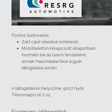
Fontos tudnivalók:
Zárt cipő viselése kötelező.
Mobiltelefon kikapcsolt állapotban
hozható be az üzem területére,
annak használata tilos a gyár
látogatása során.
A látogatások helyszíne: 9027 Győr,
Tibormajori út 2-12.
Esemény időpontok