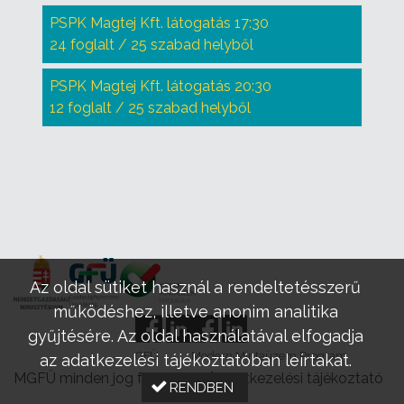
PSPK Magtej Kft. látogatás 17:30
24 foglalt / 25 szabad helyből
PSPK Magtej Kft. látogatás 20:30
12 foglalt / 25 szabad helyből
Az oldal sütiket használ a rendeltetésszerű
működéshez, illetve anonim analitika
gyűjtésére. Az oldal használatával elfogadja
GFÜ
Modern Mintaüzem Program
az adatkezelési tájékoztatóban leírtakat.
MGFÜ minden jog fenntartva |
Adatkezelési tájékoztató
RENDBEN