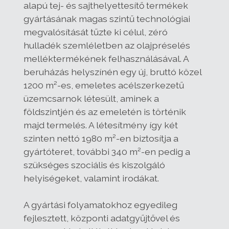
alapú tej- és sajthelyettesítő termékek
gyártásának magas szintű technológiai
megvalósítását tűzte ki célul, zéró
hulladék szemléletben az olajpréselés
melléktermékének felhasználásával. A
beruházás helyszínén egy új, bruttó közel
1200 m²-es, emeletes acélszerkezetű
üzemcsarnok létesült, aminek a
földszintjén és az emeletén is történik
majd termelés. A létesítmény így két
szinten nettó 1980 m²-en biztosítja a
gyártóteret, további 340 m²-en pedig a
szükséges szociális és kiszolgáló
helyiségeket, valamint irodákat.
A gyártási folyamatokhoz egyedileg
fejlesztett, központi adatgyűjtővel és