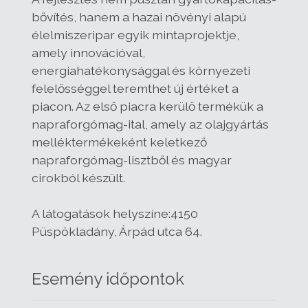
bővítés, hanem a hazai növényi alapú
élelmiszeripar egyik mintaprojektje,
amely innovációval,
energiahatékonysággal és környezeti
felelősséggel teremthet új értéket a
piacon. Az első piacra kerülő termékük a
napraforgómag-ital, amely az olajgyártás
melléktermékeként keletkező
napraforgómag-lisztből és magyar
cirokból készült.
A látogatások helyszíne:4150
Püspökladány, Árpád utca 64.
Esemény időpontok