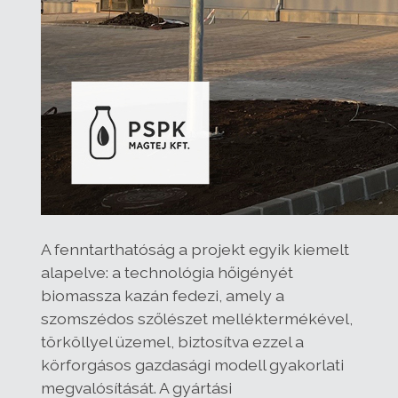
A fenntarthatóság a projekt egyik kiemelt
alapelve: a technológia hőigényét
biomassza kazán fedezi, amely a
szomszédos szőlészet melléktermékével,
törköllyel üzemel, biztosítva ezzel a
körforgásos gazdasági modell gyakorlati
megvalósítását. A gyártási