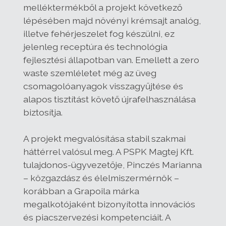
melléktermékből a projekt következő
lépésében majd növényi krémsajt analóg,
illetve fehérjeszelet fog készülni, ez
jelenleg receptúra és technológia
fejlesztési állapotban van. Emellett a zero
waste szemléletet még az üveg
csomagolóanyagok visszagyűjtése és
alapos tisztítást követő újrafelhasználása
biztosítja.
A projekt megvalósítása stabil szakmai
háttérrel valósul meg. A PSPK Magtej Kft.
tulajdonos-ügyvezetője, Pinczés Marianna
– közgazdász és élelmiszermérnök –
korábban a Grapoila márka
megalkotójaként bizonyította innovációs
és piacszervezési kompetenciáit. A