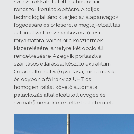
szenzorokkal ellátott technológiai
rendszer kerül telepítésre. A teljes
technológiai lánc kiterjed az alapanyagok
fogadására és őrlésére, a magtej-előállítás
automatizált, enzimatikus és főzési
folyamatára, valamint a késztermék
kiszerelésére, amelyre két opció áll
rendelkezésre. Az egyik porlasztva
szárításos eljárással készülő extraktum
(tejpor alternatíva) gyártása, míg a másik
és egyben a fő irány az UHT és
homogenizálást követő automata
palackozás által előállított üveges és
szobahőmérsékleten eltartható termék.