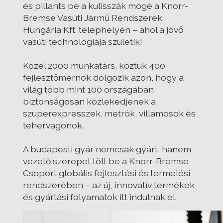
és pillants be a kulisszák mögé a Knorr-
Bremse Vasúti Jármű Rendszerek
Hungária Kft. telephelyén – ahol a jövő
vasúti technológiája születik!
Közel 2000 munkatárs, köztük 400
fejlesztőmérnök dolgozik azon, hogy a
világ több mint 100 országában
biztonságosan közlekedjenek a
szuperexpresszek, metrók, villamosok és
tehervagonok.
A budapesti gyár nemcsak gyárt, hanem
vezető szerepet tölt be a Knorr-Bremse
Csoport globális fejlesztési és termelési
rendszerében – az új, innovatív termékek
és gyártási folyamatok itt indulnak el.