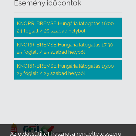
Esemény időpontok
KNORR-BREMSE Hungária látogatás 16:00
24 foglalt / 25 szabad helyből
KNORR-BREMSE Hungária látogatás 17:30
25 foglalt / 25 szabad helyből
KNORR-BREMSE Hungária látogatás 19:00
25 foglalt / 25 szabad helyből
Az oldal sütiket használ a rendeltetésszerű