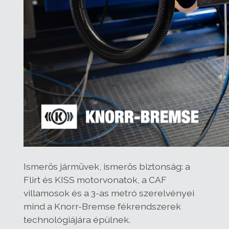
Ismerős járművek, ismerős biztonság: a
Flirt és KISS motorvonatok, a CAF
villamosok és a 3-as metró szerelvényei
mind a Knorr-Bremse fékrendszerek
technológiájára épülnek.