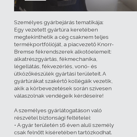
Személyes gyárbejárás tematikája:
Egy vezetett gyártúra keretében
megtekinthetik a cég csaknem teljes
termékportfólióját, a piacvezető Knorr-
Bremse fékrendszerek alkotóelemeit:
alkatrészgyártás, fékmechanika,
légellátás, fékvezérlés, vonó- és
ütközőkészülék gyártási területeit. A
gyártúrákat szakértő kollégáik vezetik,
akik a körbevezetések során szívesen
válaszolnak vendégeik kérdéseire!
A személyes gyárlátogatáson való
részvétel biztonsági feltételei:
• A gyár területén 16 éven aluli személy
csak felnőtt kíséretében tartózkodhat.