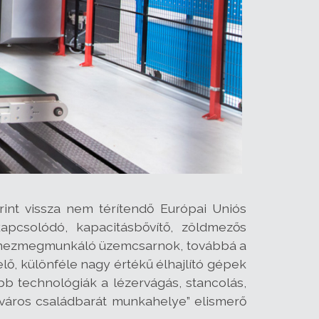
int vissza nem térítendő Európai Uniós
pcsolódó, kapacitásbővítő, zöldmezős
a lemezmegmunkáló üzemcsarnok, továbbá a
lő, különféle nagy értékű élhajlító gépek
bb technológiák a lézervágás, stancolás,
k város családbarát munkahelye” elismerő