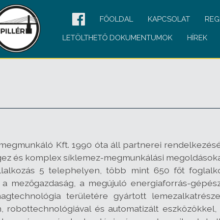
FŐOLDAL
KAPCSOLAT
REG
LETÖLTHETŐ DOKUMENTUMOK
HÍREK
egmunkáló Kft. 1990 óta áll partnerei rendelkezésé
égez és komplex síklemez-megmunkálási megoldásokat
alkozás 5 telephelyen, több mint 650 főt foglalko
. a mezőgazdaság, a megújuló energiaforrás-gépészet
magtechnológia területére gyártott lemezalkatrés
, robottechnológiával és automatizált eszközökkel,