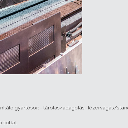
ló gyártósor: - tárolás/adagolás- lézervágás/stanc
obottal