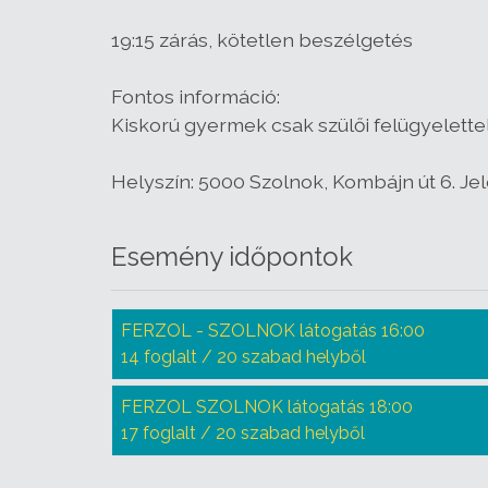
19:15 zárás, kötetlen beszélgetés
Fontos információ:
Kiskorú gyermek csak szülői felügyelettel
Helyszín: 5000 Szolnok, Kombájn út 6. Jele
Esemény időpontok
FERZOL - SZOLNOK látogatás 16:00
14 foglalt / 20 szabad helyből
FERZOL SZOLNOK látogatás 18:00
17 foglalt / 20 szabad helyből