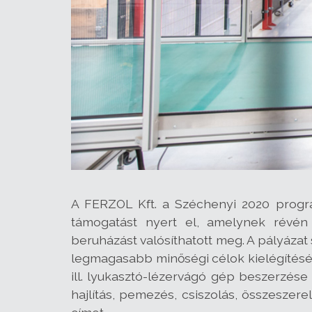
A FERZOL Kft. a Széchenyi 2020 progra
támogatást nyert el, amelynek révén
beruházást valósíthatott meg. A pályáza
legmagasabb minőségi célok kielégítését 
ill. lyukasztó-lézervágó gép beszerzése
hajlítás, pemezés, csiszolás, összeszer