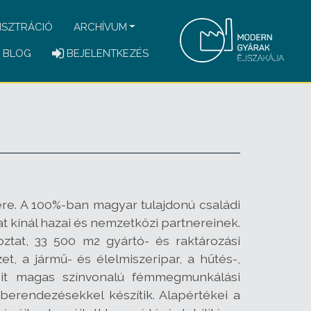
ISZTRÁCIÓ
ARCHÍVUM
BLOG
BEJELENTKEZÉS
re. A 100%-ban magyar tulajdonú családi
 kínál hazai és nemzetközi partnereinek.
ztat, 33 500 m2 gyártó- és raktározási
, a jármű- és élelmiszeripar, a hűtés-,
zeit magas színvonalú fémmegmunkálási
 berendezésekkel készítik. Alapértékei a