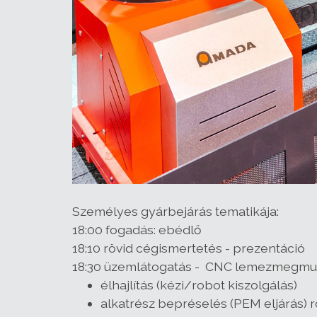
Személyes gyárbejárás tematikája:
18:00 fogadás: ebédlő
18:10 rövid cégismertetés - prezentáció
18:30 üzemlátogatás - CNC lemezmegmunká
élhajlítás (kézi/robot kiszolgálás)
alkatrész bepréselés (PEM eljárás) r