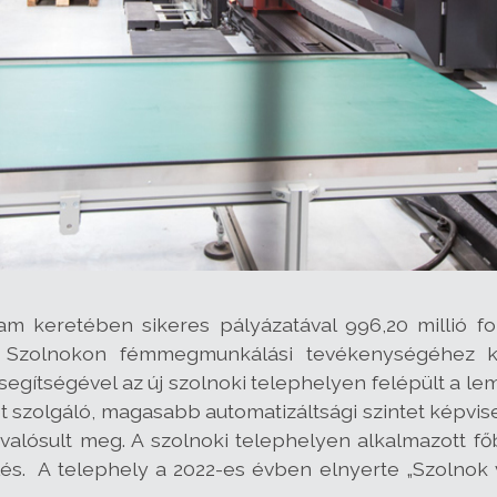
m keretében sikeres pályázatával 996,20 millió for
 Szolnokon fémmegmunkálási tevékenységéhez ka
t segítségével az új szolnoki telephelyen felépült 
szolgáló, magasabb automatizáltsági szintet képvise
 valósult meg. A szolnoki telephelyen alkalmazott fő
elés. A telephely a 2022-es évben elnyerte „Szolno