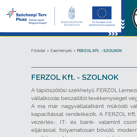
Főoldal
>
Események
>
FERZOL Kft. - SZOLNOK
FERZOL Kft. - SZOLNOK
A tápiószőlősi székhelyű FERZOL Lemezm
vállalkozás beszállítói tevékenységet v
A ma már nagyvállalatként működő váll
kapacitással rendelkezik. A FERZOL Kft
vezérlés-, IT- és bank- valamint cso
eljárással, folyamatosan bővülő, modern