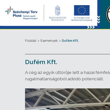
Főoldal
>
Események
>
Dufém Kft.
Dufém Kft.
A cég az egyik úttörője lett a hazai fé
rugalmatlanságóból adódó potenciált.