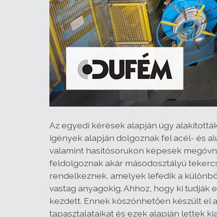
Az egyedi kérések alapján úgy alakították
igények alapján dolgoznak fel acél- és a
valamint hasítósorukon képesek megóvni a
feldolgoznak akár másodosztályú tekercs
rendelkeznek, amelyek lefedik a különb
vastag anyagokig. Ahhoz, hogy ki tudják e
kezdett. Ennek köszönhetően készült el 
tapasztalataikat és ezek alapján lettek k