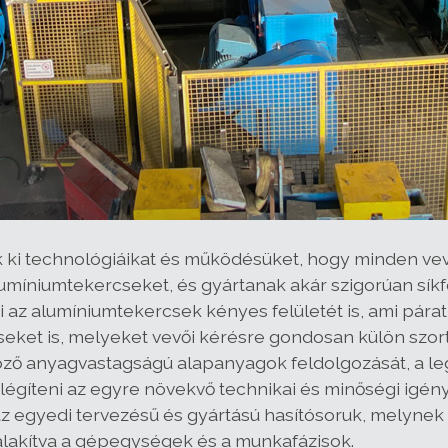
 ki technológiáikat és működésüket, hogy minden vevői
lumíniumtekercseket, és gyártanak akár szigorúan sí
z alumíniumtekercsek kényes felületét is, ami páratl
eket is, melyeket vevői kérésre gondosan külön szor
öző anyagvastagságú alapanyagok feldolgozását, a 
légíteni az egyre növekvő technikai és minőségi igény
az egyedi tervezésű és gyártású hasítósoruk, melynek
ialakítva a gépegységek és a munkafázisok.