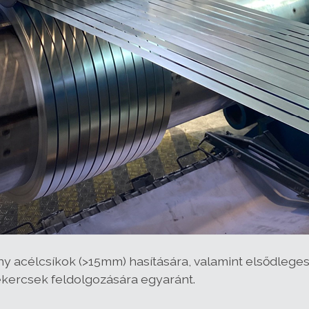
y acélcsíkok (>15mm) hasítására, valamint elsődleges
kercsek feldolgozására egyaránt.