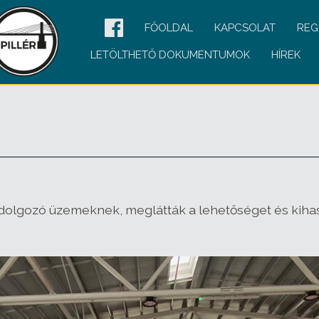
FŐOLDAL
KAPCSOLAT
REG
LETÖLTHETŐ DOKUMENTUMOK
HÍREK
mfeldolgozó üzemeknek, meglátták a lehetőséget és ki