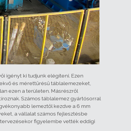
 igényt ki tudjunk elégíteni. Ezen
kfekvő és mérettűrésű táblalemezeket,
an ezen a területen. Másrészről
tíroznak. Számos táblalemez gyártósorral
legvékonyabb lemeztől kezdve a 6 mm
eket, a vállalat számos fejlesztésbe
 tervezésekor figyelembe vették eddigi