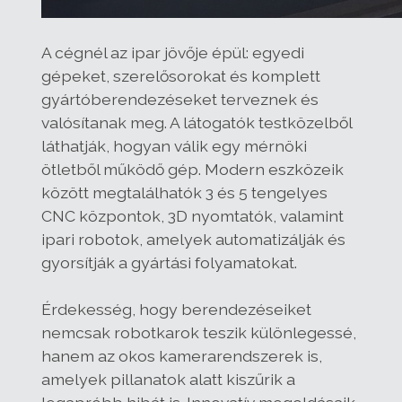
A cégnél az ipar jövője épül: egyedi
gépeket, szerelősorokat és komplett
gyártóberendezéseket terveznek és
valósítanak meg. A látogatók testközelből
láthatják, hogyan válik egy mérnöki
ötletből működő gép. Modern eszközeik
között megtalálhatók 3 és 5 tengelyes
CNC központok, 3D nyomtatók, valamint
ipari robotok, amelyek automatizálják és
gyorsítják a gyártási folyamatokat.
Érdekesség, hogy berendezéseiket
nemcsak robotkarok teszik különlegessé,
hanem az okos kamerarendszerek is,
amelyek pillanatok alatt kiszűrik a