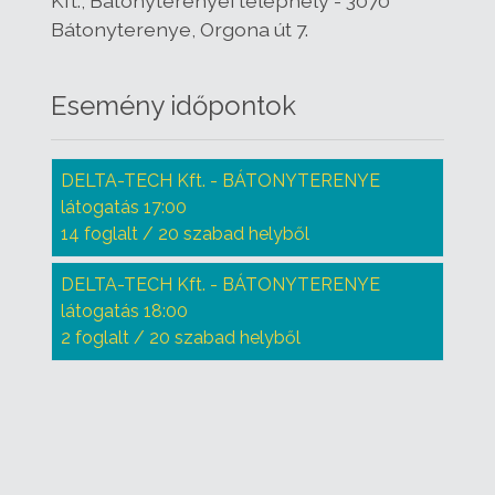
Kft., Bátonyterenyei telephely - 3070
Bátonyterenye, Orgona út 7.
Esemény időpontok
DELTA-TECH Kft. - BÁTONYTERENYE
látogatás 17:00
14 foglalt / 20 szabad helyből
DELTA-TECH Kft. - BÁTONYTERENYE
látogatás 18:00
2 foglalt / 20 szabad helyből