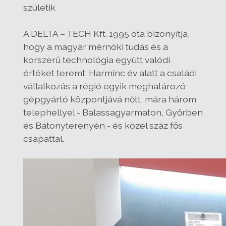
születik
A DELTA – TECH Kft. 1995 óta bizonyítja,
hogy a magyar mérnöki tudás és a
korszerű technológia együtt valódi
értéket teremt. Harminc év alatt a családi
vállalkozás a régió egyik meghatározó
gépgyártó központjává nőtt, mára három
telephellyel - Balassagyarmaton, Győrben
és Bátonyterenyén - és közel száz fős
csapattal.