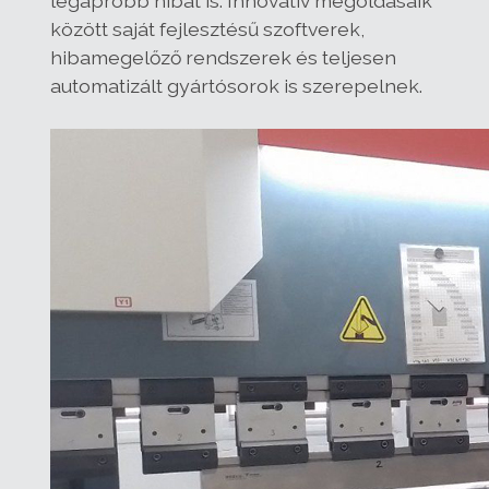
legapróbb hibát is. Innovatív megoldásaik
között saját fejlesztésű szoftverek,
hibamegelőző rendszerek és teljesen
automatizált gyártósorok is szerepelnek.