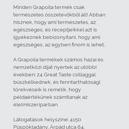
Minden Grapoila termék csak
természetes összetevőkből áll! Abban
hisznek, hogy ami természetes, az
egészséges, és receptjeikkel azt is
igyekeznek bebizonyítani, hogy ami
egészséges, az egyben finom is lehet.
A Grapoila termékek számos hazai és
nemzetközi díjat nyertek az utóbbi
években: 24 Great Taste csillaggal
büszkélkednek, és fenntarthatósági
törekvéseik is remélik, hogy
példaértékűnek számítanak az
élelmiszeriparban.
Látogatások helyszíne: 4150
Püspökladány, Árpád utca 64.