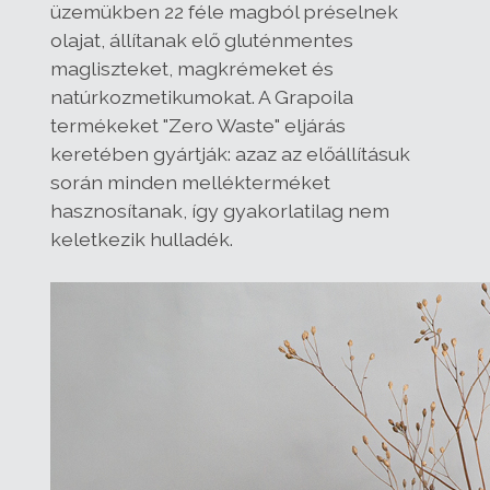
üzemükben 22 féle magból préselnek
olajat, állítanak elő gluténmentes
magliszteket, magkrémeket és
natúrkozmetikumokat. A Grapoila
termékeket "Zero Waste" eljárás
keretében gyártják: azaz az előállításuk
során minden mellékterméket
hasznosítanak, így gyakorlatilag nem
keletkezik hulladék.