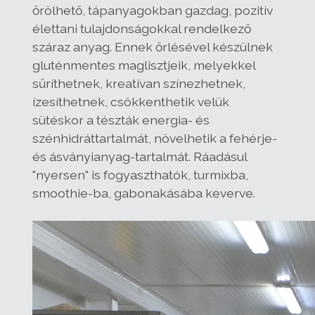
őrölhető, tápanyagokban gazdag, pozitív
élettani tulajdonságokkal rendelkező
száraz anyag. Ennek őrlésével készülnek
gluténmentes maglisztjeik, melyekkel
sűríthetnek, kreatívan színezhetnek,
ízesíthetnek, csökkenthetik velük
sütéskor a tészták energia- és
szénhidráttartalmát, növelhetik a fehérje-
és ásványianyag-tartalmát. Ráadásul
"nyersen" is fogyaszthatók, turmixba,
smoothie-ba, gabonakásába keverve.