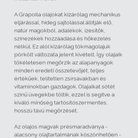
A Grapoila olajokat kizárólag mechanikus
eljárással, hideg sajtolással állítják elő,
natúr magokból, adalékok, ízesítők,
színezékek hozzáadása és hőkezelés
nélkül. Ez alól kizárólag tökmagolajuk
pörkölt változata jelent kivételt. Így olajaik
tökéletesen megőrzik az alapanyagok
minden eredeti összetevőjét, teljes
értékűek, telítetlen zsírsavakban és
vitaminokban gazdagok. Olajaikat sötét
színű üvegekbe töltik, ezzel is segítve a
kiváló minőség tartósítószermentes,
hosszú távú megőrzését.
Az olajos magvak présmaradványa -
alacsony olajtartalmának köszönhetően -