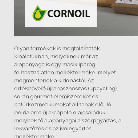
Olyan termékek is megtalálhatók
kínálatukban, melyeknek már az
alapanyaga is egy másik iparág
felhasználatlan mellékterméke, melyet
megmentenek a kidobástól. Az
értéknövelő újrahasznosítás (upcycling)
során gourmet élemiszereket és
natúrkozmetikumokat állítanak elő. Jó
példa erre új arcápoló olajcsaláduk,
melynek fő alapanyagai a szörpgyártás, a
lekvárfőzés és az ivólégyártás
melléktermékei.